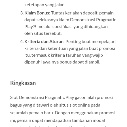
ketetapan yang jalan.
Klaim Bonus
: Tuntas kerjakan deposit, pemain
dapat selekasnya klaim Demonstrasi Pragmatic
Play% melalui spesifikasi yang dihidangkan
oleh situs tersebut.
Kriteria dan Aturan
: Penting buat mempelajari
kriteria dan ketentuan yang jalan buat promosi
itu, termasuk kriteria taruhan yang wajib
dipenuhi awalnya bonus dapat diambil.
Ringkasan
Slot Demonstrasi Pragmatic Play gacor ialah promosi
bagus yang ditawari oleh situs slot online pada
sejumlah pemain baru. Dengan menggunakan promosi
ini, pemain dapat mendapatkan tambahan modal