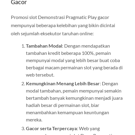
Gacor
Promosi slot Demonstrasi Pragmatic Play gacor
mempunyai beberapa kelebihan yang bikin dicintai
oleh sejumlah eksekutor taruhan online:
Tambahan Modal
: Dengan mendapatkan
tambahan kredit beberapa 100%, pemain
mempunyai modal yang lebih besar buat coba
berbagai macam permainan slot yang berada di
web tersebut.
Kemungkinan Menang Lebih Besar
: Dengan
modal tambahan, pemain mempunyai semakin
bertambah banyak kemungkinan menjadi juara
hadiah besar di permainan slot, biar
menambahkan kemampuan keuntungan
mereka.
Gacor serta Terpercaya
: Web yang