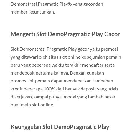
Demonstrasi Pragmatic Play% yang gacor dan
memberi keuntungan.
Mengerti Slot DemoPragmatic Play Gacor
Slot Demonstrasi Pragmatic Play gacor yaitu promosi
yang ditawari oleh situs slot online ke sejumlah pemain
baru yang beberapa waktu terakhir mendaftar serta
mendeposit pertama kalinya. Dengan gunakan
promosi ini, pemain dapat mendapatkan tambahan
kredit beberapa 100% dari banyak deposit yang udah
dikerjakan, sampai punyai modal yang tambah besar
buat main slot online.
Keunggulan Slot DemoPragmatic Play