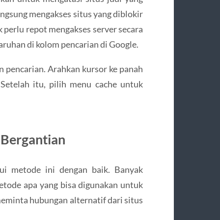
angsung mengakses situs yang diblokir
k perlu repot mengakses server secara
aruhan di kolom pencarian di Google.
n pencarian. Arahkan kursor ke panah
etelah itu, pilih menu cache untuk
Bergantian
ui metode ini dengan baik. Banyak
metode apa yang bisa digunakan untuk
eminta hubungan alternatif dari situs