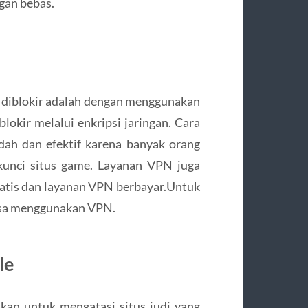
gan bebas.
g diblokir adalah dengan menggunakan
lokir melalui enkripsi jaringan. Cara
dah dan efektif karena banyak orang
unci situs game. Layanan VPN juga
gratis dan layanan VPN berbayar.Untuk
bisa menggunakan VPN.
le
akan untuk mengatasi situs judi yang