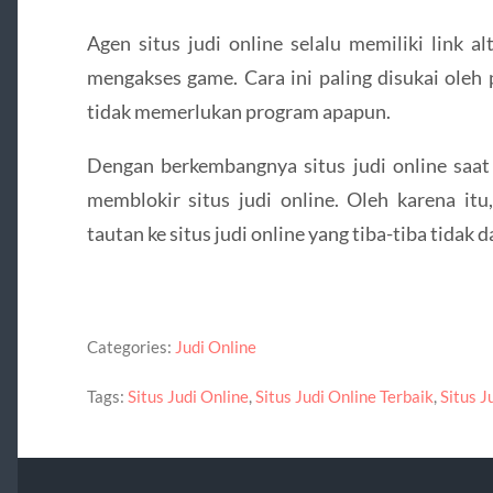
Agen situs judi online selalu memiliki link a
mengakses game. Cara ini paling disukai oleh
tidak memerlukan program apapun.
Dengan berkembangnya situs judi online saat 
memblokir situs judi online. Oleh karena i
tautan ke situs judi online yang tiba-tiba tidak 
Categories:
Judi Online
Tags:
Situs Judi Online
,
Situs Judi Online Terbaik
,
Situs J