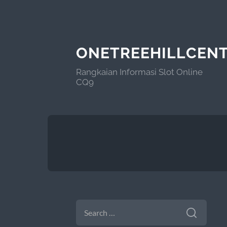
ONETREEHILLCEN
Rangkaian Informasi Slot Online
CQ9
SEARCH
FOR: