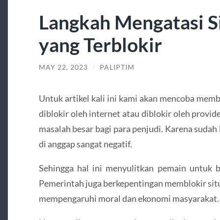
Langkah Mengatasi Si
yang Terblokir
MAY 22, 2023
/
PALIPTIM
Untuk artikel kali ini kami akan mencoba memb
diblokir oleh internet atau diblokir oleh provide
masalah besar bagi para penjudi. Karena sudah 
di anggap sangat negatif.
Sehingga hal ini menyulitkan pemain untuk
Pemerintah juga berkepentingan memblokir sit
mempengaruhi moral dan ekonomi masyarakat.