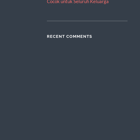
Cocok untuk Seluruh Keluarga
RECENT COMMENTS