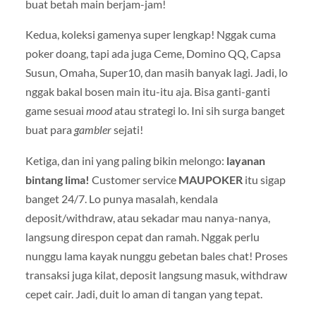
buat betah main berjam-jam!
Kedua, koleksi gamenya super lengkap! Nggak cuma
poker doang, tapi ada juga Ceme, Domino QQ, Capsa
Susun, Omaha, Super10, dan masih banyak lagi. Jadi, lo
nggak bakal bosen main itu-itu aja. Bisa ganti-ganti
game sesuai
mood
atau strategi lo. Ini sih surga banget
buat para
gambler
sejati!
Ketiga, dan ini yang paling bikin melongo:
layanan
bintang lima!
Customer service
MAUPOKER
itu sigap
banget 24/7. Lo punya masalah, kendala
deposit/withdraw, atau sekadar mau nanya-nanya,
langsung direspon cepat dan ramah. Nggak perlu
nunggu lama kayak nunggu gebetan bales chat! Proses
transaksi juga kilat, deposit langsung masuk, withdraw
cepet cair. Jadi, duit lo aman di tangan yang tepat.