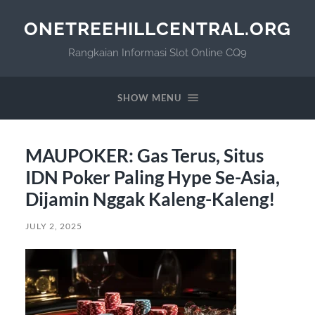
ONETREEHILLCENTRAL.ORG
Rangkaian Informasi Slot Online CQ9
SHOW MENU
MAUPOKER: Gas Terus, Situs
IDN Poker Paling Hype Se-Asia,
Dijamin Nggak Kaleng-Kaleng!
JULY 2, 2025