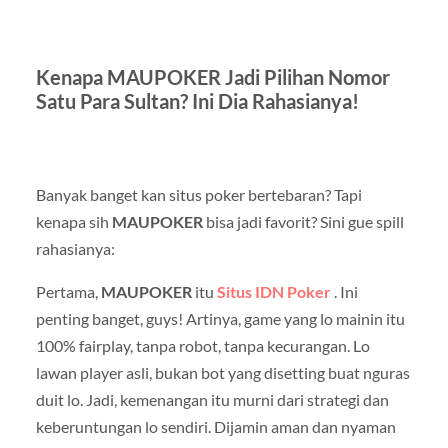
Kenapa MAUPOKER Jadi Pilihan Nomor
Satu Para Sultan? Ini Dia Rahasianya!
Banyak banget kan situs poker bertebaran? Tapi
kenapa sih
MAUPOKER
bisa jadi favorit? Sini gue spill
rahasianya:
Pertama,
MAUPOKER
itu
Situs IDN Poker
. Ini
penting banget, guys! Artinya, game yang lo mainin itu
100% fairplay, tanpa robot, tanpa kecurangan. Lo
lawan player asli, bukan bot yang disetting buat nguras
duit lo. Jadi, kemenangan itu murni dari strategi dan
keberuntungan lo sendiri. Dijamin aman dan nyaman