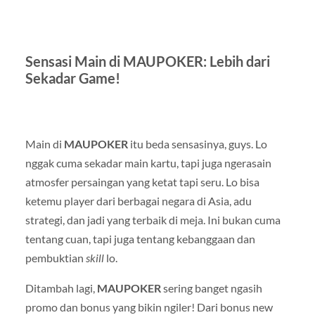
Sensasi Main di MAUPOKER: Lebih dari
Sekadar Game!
Main di
MAUPOKER
itu beda sensasinya, guys. Lo
nggak cuma sekadar main kartu, tapi juga ngerasain
atmosfer persaingan yang ketat tapi seru. Lo bisa
ketemu player dari berbagai negara di Asia, adu
strategi, dan jadi yang terbaik di meja. Ini bukan cuma
tentang cuan, tapi juga tentang kebanggaan dan
pembuktian
skill
lo.
Ditambah lagi,
MAUPOKER
sering banget ngasih
promo dan bonus yang bikin ngiler! Dari bonus new