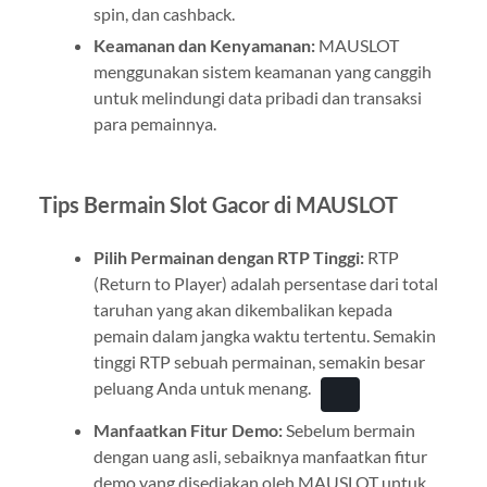
spin, dan cashback.
Keamanan dan Kenyamanan:
MAUSLOT
menggunakan sistem keamanan yang canggih
untuk melindungi data pribadi dan transaksi
para pemainnya.
Tips Bermain Slot Gacor di MAUSLOT
Pilih Permainan
dengan RTP Tinggi:
RTP
(
Return to Player) adalah persentase dari total
taruhan yang akan dikembalikan kepada
pemain dalam jangka
waktu tertentu. Semakin
tinggi RTP
sebuah permainan, semakin besar
peluang Anda untuk menang.
Manfaatkan Fitur Demo:
Sebelum bermain
dengan uang asli, sebaiknya manfaatkan fitur
demo yang disediakan oleh MAUSLOT untuk