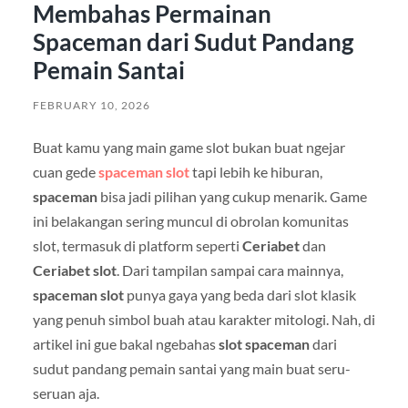
Membahas Permainan
Spaceman dari Sudut Pandang
Pemain Santai
FEBRUARY 10, 2026
Buat kamu yang main game slot bukan buat ngejar
cuan gede
spaceman slot
tapi lebih ke hiburan,
spaceman
bisa jadi pilihan yang cukup menarik. Game
ini belakangan sering muncul di obrolan komunitas
slot, termasuk di platform seperti
Ceriabet
dan
Ceriabet slot
. Dari tampilan sampai cara mainnya,
spaceman slot
punya gaya yang beda dari slot klasik
yang penuh simbol buah atau karakter mitologi. Nah, di
artikel ini gue bakal ngebahas
slot spaceman
dari
sudut pandang pemain santai yang main buat seru-
seruan aja.