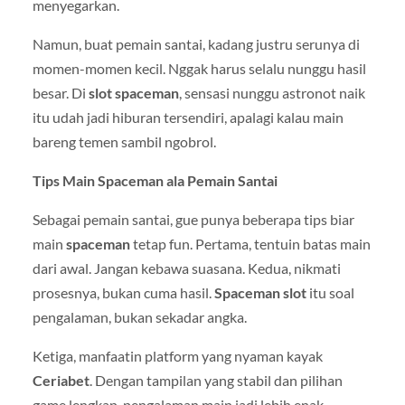
menyegarkan.
Namun, buat pemain santai, kadang justru serunya di
momen-momen kecil. Nggak harus selalu nunggu hasil
besar. Di
slot spaceman
, sensasi nunggu astronot naik
itu udah jadi hiburan tersendiri, apalagi kalau main
bareng temen sambil ngobrol.
Tips Main Spaceman ala Pemain Santai
Sebagai pemain santai, gue punya beberapa tips biar
main
spaceman
tetap fun. Pertama, tentuin batas main
dari awal. Jangan kebawa suasana. Kedua, nikmati
prosesnya, bukan cuma hasil.
Spaceman slot
itu soal
pengalaman, bukan sekadar angka.
Ketiga, manfaatin platform yang nyaman kayak
Ceriabet
. Dengan tampilan yang stabil dan pilihan
game lengkap, pengalaman main jadi lebih enak.