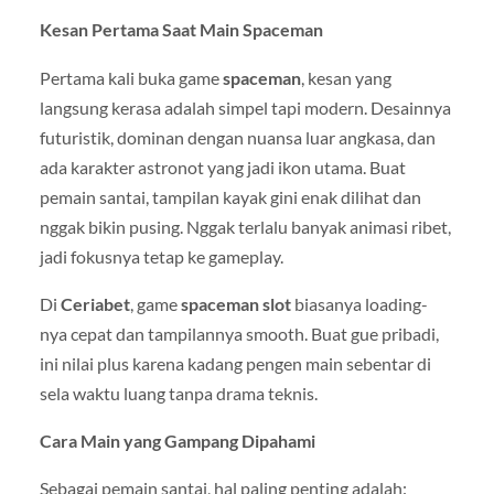
Kesan Pertama Saat Main Spaceman
Pertama kali buka game
spaceman
, kesan yang
langsung kerasa adalah simpel tapi modern. Desainnya
futuristik, dominan dengan nuansa luar angkasa, dan
ada karakter astronot yang jadi ikon utama. Buat
pemain santai, tampilan kayak gini enak dilihat dan
nggak bikin pusing. Nggak terlalu banyak animasi ribet,
jadi fokusnya tetap ke gameplay.
Di
Ceriabet
, game
spaceman slot
biasanya loading-
nya cepat dan tampilannya smooth. Buat gue pribadi,
ini nilai plus karena kadang pengen main sebentar di
sela waktu luang tanpa drama teknis.
Cara Main yang Gampang Dipahami
Sebagai pemain santai, hal paling penting adalah: