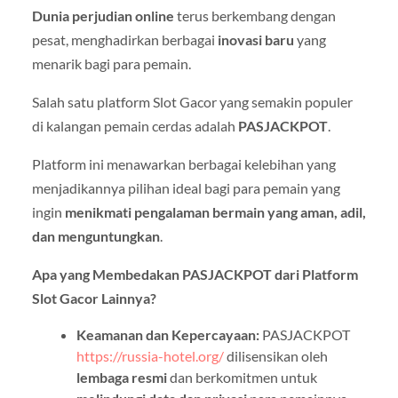
Dunia perjudian online
terus berkembang dengan
pesat, menghadirkan berbagai
inovasi baru
yang
menarik bagi para pemain.
Salah satu platform Slot Gacor yang semakin populer
di kalangan pemain cerdas adalah
PASJACKPOT
.
Platform ini menawarkan berbagai kelebihan yang
menjadikannya pilihan ideal bagi para pemain yang
ingin
menikmati pengalaman bermain yang aman, adil,
dan menguntungkan
.
Apa yang Membedakan PASJACKPOT dari Platform
Slot Gacor Lainnya?
Keamanan dan Kepercayaan:
PASJACKPOT
https://russia-hotel.org/
dilisensikan oleh
lembaga resmi
dan berkomitmen untuk