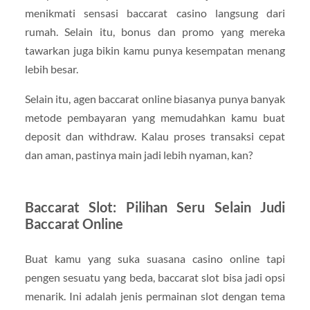
menikmati sensasi baccarat casino langsung dari
rumah. Selain itu, bonus dan promo yang mereka
tawarkan juga bikin kamu punya kesempatan menang
lebih besar.
Selain itu, agen baccarat online biasanya punya banyak
metode pembayaran yang memudahkan kamu buat
deposit dan withdraw. Kalau proses transaksi cepat
dan aman, pastinya main jadi lebih nyaman, kan?
Baccarat Slot: Pilihan Seru Selain Judi
Baccarat Online
Buat kamu yang suka suasana casino online tapi
pengen sesuatu yang beda, baccarat slot bisa jadi opsi
menarik. Ini adalah jenis permainan slot dengan tema