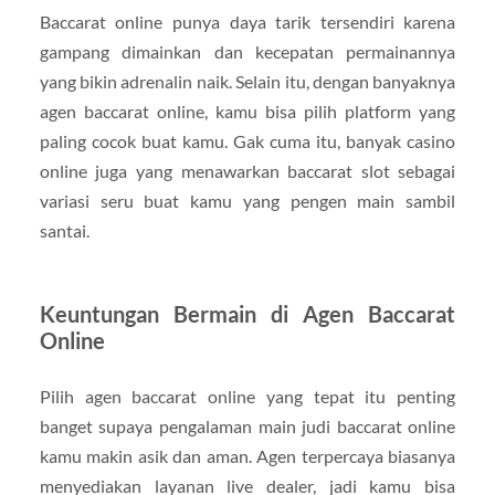
Baccarat online punya daya tarik tersendiri karena
gampang dimainkan dan kecepatan permainannya
yang bikin adrenalin naik. Selain itu, dengan banyaknya
agen baccarat online, kamu bisa pilih platform yang
paling cocok buat kamu. Gak cuma itu, banyak casino
online juga yang menawarkan baccarat slot sebagai
variasi seru buat kamu yang pengen main sambil
santai.
Keuntungan Bermain di Agen Baccarat
Online
Pilih agen baccarat online yang tepat itu penting
banget supaya pengalaman main judi baccarat online
kamu makin asik dan aman. Agen terpercaya biasanya
menyediakan layanan live dealer, jadi kamu bisa