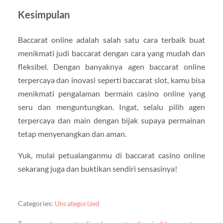
Kesimpulan
Baccarat online adalah salah satu cara terbaik buat
menikmati judi baccarat dengan cara yang mudah dan
fleksibel. Dengan banyaknya agen baccarat online
terpercaya dan inovasi seperti baccarat slot, kamu bisa
menikmati pengalaman bermain casino online yang
seru dan menguntungkan. Ingat, selalu pilih agen
terpercaya dan main dengan bijak supaya permainan
tetap menyenangkan dan aman.
Yuk, mulai petualanganmu di baccarat casino online
sekarang juga dan buktikan sendiri sensasinya!
Categories:
Uncategorized