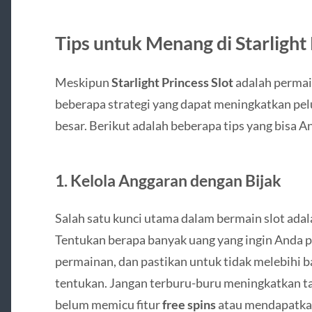
Tips untuk Menang di Starlight 
Meskipun
Starlight Princess Slot
adalah permai
beberapa strategi yang dapat meningkatkan p
besar. Berikut adalah beberapa tips yang bisa A
1.
Kelola Anggaran dengan Bijak
Salah satu kunci utama dalam bermain slot adal
Tentukan berapa banyak uang yang ingin Anda
permainan, dan pastikan untuk tidak melebihi 
tentukan. Jangan terburu-buru meningkatkan t
belum memicu fitur
free spins
atau mendapatk