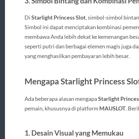
3.
Simbol Bintang dan Kombinasi P
Di
Starlight Princess Slot
, simbol-simbol binta
Simbol ini dapat menciptakan kombinasi peme
membawa Anda lebih dekat ke kemenangan besar.
seperti putri dan berbagai elemen magis juga
yang menghasilkan pembayaran lebih besar.
Mengapa Starlight Princess Slo
Ada beberapa alasan mengapa
Starlight Princes
pemain, khususnya di platform
MAUSLOT
. Ber
1.
Desain Visual yang Memukau