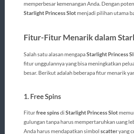
memperbesar kemenangan Anda. Dengan potensi 
Starlight Princess Slot
menjadi pilihan utama ba
Fitur-Fitur Menarik dalam Starl
Salah satu alasan mengapa
Starlight Princess S
fitur unggulannya yang bisa meningkatkan pel
besar. Berikut adalah beberapa fitur menarik ya
1.
Free Spins
Fitur
free spins
di
Starlight Princess Slot
memun
gulungan tanpa harus mempertaruhkan uang lebi
Anda harus mendapatkan simbol
scatter
yang cu