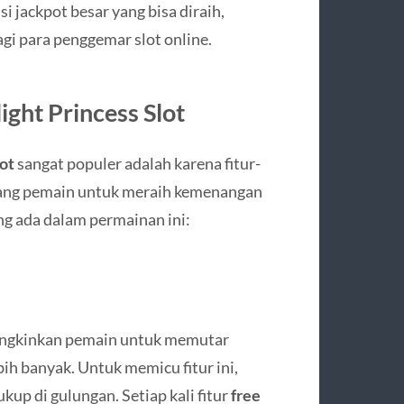
jackpot besar yang bisa diraih,
gi para penggemar slot online.
ight Princess Slot
lot
sangat populer adalah karena fitur-
uang pemain untuk meraih kemenangan
ng ada dalam permainan ini:
gkinkan pemain untuk memutar
h banyak. Untuk memicu fitur ini,
kup di gulungan. Setiap kali fitur
free