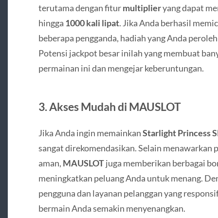
terutama dengan fitur
multiplier
yang dapat m
hingga
1000 kali lipat
. Jika Anda berhasil memic
beberapa pengganda, hadiah yang Anda peroleh 
Potensi jackpot besar inilah yang membuat ban
permainan ini dan mengejar keberuntungan.
3.
Akses Mudah di MAUSLOT
Jika Anda ingin memainkan
Starlight Princess S
sangat direkomendasikan. Selain menawarkan p
aman,
MAUSLOT
juga memberikan berbagai bon
meningkatkan peluang Anda untuk menang. De
pengguna dan layanan pelanggan yang responsif
bermain Anda semakin menyenangkan.