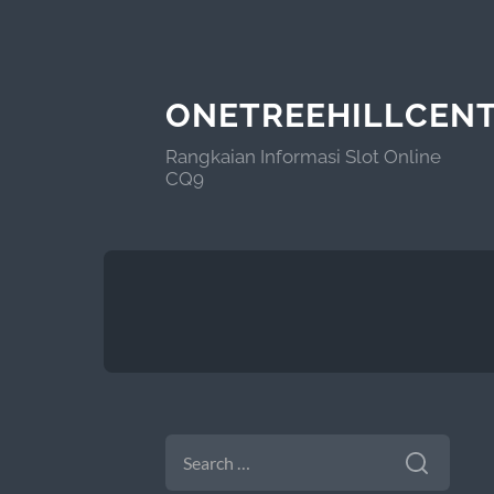
ONETREEHILLCEN
Rangkaian Informasi Slot Online
CQ9
SEARCH
FOR: