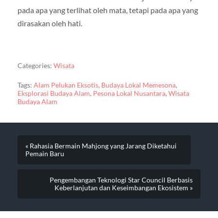
pada apa yang terlihat oleh mata, tetapi pada apa yang
dirasakan oleh hati.
Categories:
Wisata
Tags:
Alam Pelukan Eksotis
,
Budaya Lokal Memesona
,
Eksplorasi Budaya Alam
,
Pesona Lokal Nusantara
,
Wisata
Budaya Alam
« Rahasia Bermain Mahjong yang Jarang Diketahui
Pemain Baru
Pengembangan Teknologi Star Council Berbasis
Keberlanjutan dan Keseimbangan Ekosistem »