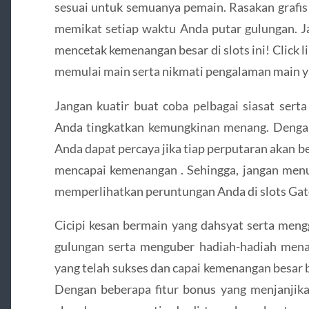
sesuai untuk semuanya pemain. Rasakan grafis
memikat setiap waktu Anda putar gulungan. J
mencetak kemenangan besar di slots ini! Click li
memulai main serta nikmati pengalaman main y
Jangan kuatir buat coba pelbagai siasat sert
Anda tingkatkan kemungkinan menang. Dengan 
Anda dapat percaya jika tiap perputaran akan 
mencapai kemenangan . Sehingga, jangan menun
memperlihatkan peruntungan Anda di slots Gat
Cicipi kesan bermain yang dahsyat serta men
gulungan serta menguber hadiah-hadiah menar
yang telah sukses dan capai kemenangan besar 
Dengan beberapa fitur bonus yang menjanjik