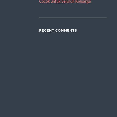
Cocok untuk Seluruh Keluarga
RECENT COMMENTS