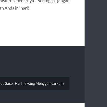
casino sebenarnya . Sehingga, jangan
n Anda ini hari!
lot Gacor Hari Ini yang Menggemparkan »