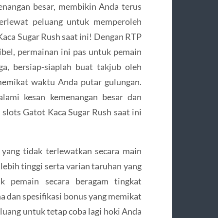
enangan besar, membikin Anda terus
terlewat peluang untuk memperoleh
Kaca Sugar Rush saat ini! Dengan RTP
sibel, permainan ini pas untuk pemain
a, bersiap-siaplah buat takjub oleh
memikat waktu Anda putar gulungan.
 alami kesan kemenangan besar dan
 slots Gatot Kaca Sugar Rush saat ini
 yang tidak terlewatkan secara main
lebih tinggi serta varian taruhan yang
uk pemain secara beragam tingkat
a dan spesifikasi bonus yang memikat
luang untuk tetap coba lagi hoki Anda