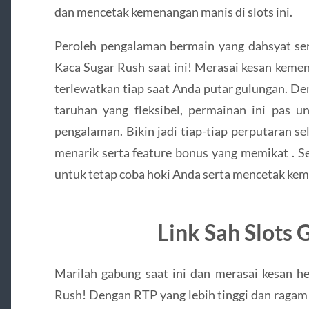
dan mencetak kemenangan manis di slots ini.
Peroleh pengalaman bermain yang dahsyat se
Kaca Sugar Rush saat ini! Merasai kesan kemen
terlewatkan tiap saat Anda putar gulungan. De
taruhan yang fleksibel, permainan ini pas u
pengalaman. Bikin jadi tiap-tiap perputaran se
menarik serta feature bonus yang memikat . Se
untuk tetap coba hoki Anda serta mencetak keme
Link Sah Slots 
Marilah gabung saat ini dan merasai kesan h
Rush! Dengan RTP yang lebih tinggi dan ragam 