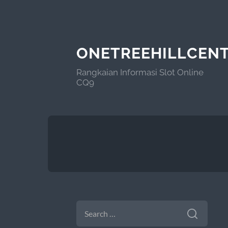
ONETREEHILLCEN
Rangkaian Informasi Slot Online
CQ9
SEARCH
FOR: