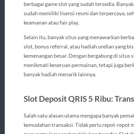
berbagai game slot yang sudah tersedia. Banyak 
sudah memiliki lisensi resmi dan terpercaya, se
keamanan atau fair play.
Selain itu, banyak situs yang menawarkan berb
slot, bonus referral, atau hadiah undian yang 
kemenangan besar. Dengan bergabung di situs sl
menikmati keseruan permainan, tetapi juga b
banyak hadiah menarik lainnya.
Slot Deposit QRIS 5 Ribu: Tra
Salah satu alasan utama mengapa banyak pemain
kemudahan transaksi. Tidak perlu repot-repot m