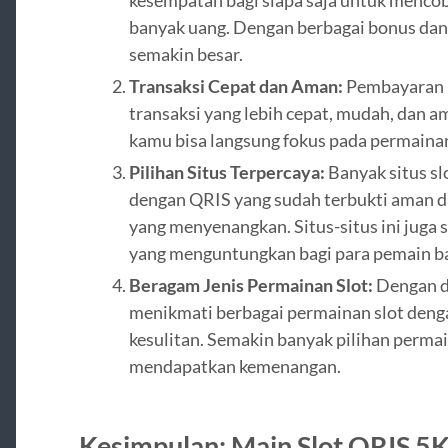
banyak uang. Dengan berbagai bonus dan
semakin besar.
Transaksi Cepat dan Aman:
Pembayaran 
transaksi yang lebih cepat, mudah, dan a
kamu bisa langsung fokus pada permaina
Pilihan Situs Terpercaya:
Banyak situs s
dengan QRIS yang sudah terbukti aman
yang menyenangkan. Situs-situs ini jug
yang menguntungkan bagi para pemain b
Beragam Jenis Permainan Slot:
Dengan de
menikmati berbagai permainan slot dengan
kesulitan. Semakin banyak pilihan perma
mendapatkan kemenangan.
Kesimpulan: Main Slot QRIS 5