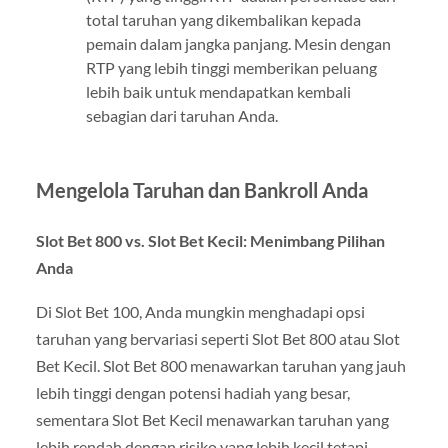
total taruhan yang dikembalikan kepada
pemain dalam jangka panjang. Mesin dengan
RTP yang lebih tinggi memberikan peluang
lebih baik untuk mendapatkan kembali
sebagian dari taruhan Anda.
Mengelola Taruhan dan Bankroll Anda
Slot Bet 800 vs. Slot Bet Kecil: Menimbang Pilihan
Anda
Di Slot Bet 100, Anda mungkin menghadapi opsi
taruhan yang bervariasi seperti Slot Bet 800 atau Slot
Bet Kecil. Slot Bet 800 menawarkan taruhan yang jauh
lebih tinggi dengan potensi hadiah yang besar,
sementara Slot Bet Kecil menawarkan taruhan yang
lebih rendah dengan risiko yang lebih kecil tetapi