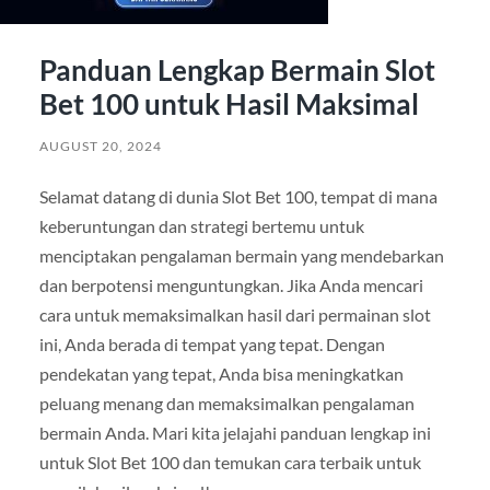
Panduan Lengkap Bermain Slot
Bet 100 untuk Hasil Maksimal
AUGUST 20, 2024
Selamat datang di dunia Slot Bet 100, tempat di mana
keberuntungan dan strategi bertemu untuk
menciptakan pengalaman bermain yang mendebarkan
dan berpotensi menguntungkan. Jika Anda mencari
cara untuk memaksimalkan hasil dari permainan slot
ini, Anda berada di tempat yang tepat. Dengan
pendekatan yang tepat, Anda bisa meningkatkan
peluang menang dan memaksimalkan pengalaman
bermain Anda. Mari kita jelajahi panduan lengkap ini
untuk Slot Bet 100 dan temukan cara terbaik untuk