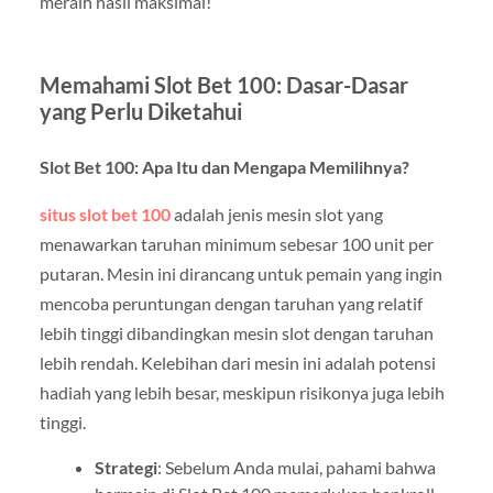
meraih hasil maksimal!
Memahami Slot Bet 100: Dasar-Dasar
yang Perlu Diketahui
Slot Bet 100: Apa Itu dan Mengapa Memilihnya?
situs slot bet 100
adalah jenis mesin slot yang
menawarkan taruhan minimum sebesar 100 unit per
putaran. Mesin ini dirancang untuk pemain yang ingin
mencoba peruntungan dengan taruhan yang relatif
lebih tinggi dibandingkan mesin slot dengan taruhan
lebih rendah. Kelebihan dari mesin ini adalah potensi
hadiah yang lebih besar, meskipun risikonya juga lebih
tinggi.
Strategi
: Sebelum Anda mulai, pahami bahwa