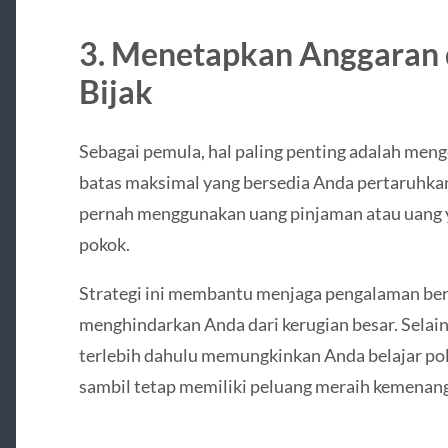
3. Menetapkan Anggaran 
Bijak
Sebagai pemula, hal paling penting adalah meng
batas maksimal yang bersedia Anda pertaruhkan
pernah menggunakan uang pinjaman atau uang 
pokok.
Strategi ini membantu menjaga pengalaman be
menghindarkan Anda dari kerugian besar. Selain
terlebih dahulu memungkinkan Anda belajar pol
sambil tetap memiliki peluang meraih kemenan