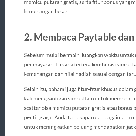
memicu putaran gratis, serta fitur bonus yang
kemenangan besar.
2. Membaca Paytable dan
Sebelum mulai bermain, luangkan waktu untuk 
pembayaran. Di sana tertera kombinasi simbol 
kemenangan dan nilai hadiah sesuai dengan tar
Selain itu, pahami juga fitur-fitur khusus dalam 
kali menggantikan simbol lain untuk membent
scatter bisa memicu putaran gratis atau bonus
penting agar Anda tahu kapan dan bagaimana me
untuk meningkatkan peluang mendapatkan jack