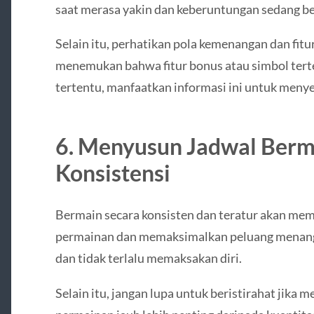
saat merasa yakin dan keberuntungan sedang be
Selain itu, perhatikan pola kemenangan dan fitur
menemukan bahwa fitur bonus atau simbol terte
tertentu, manfaatkan informasi ini untuk menye
6. Menyusun Jadwal Berm
Konsistensi
Bermain secara konsisten dan teratur akan m
permainan dan memaksimalkan peluang menang. 
dan tidak terlalu memaksakan diri.
Selain itu, jangan lupa untuk beristirahat jika m