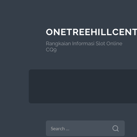
ONETREEHILLCEN
Rangkaian Informasi Slot Online
CQ9
SEARCH
FOR: