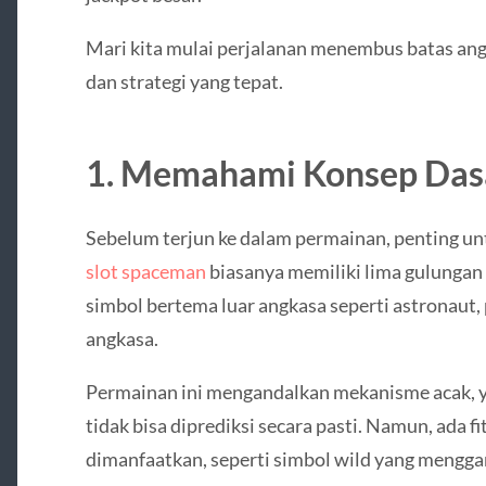
Mari kita mulai perjalanan menembus batas ang
dan strategi yang tepat.
1. Memahami Konsep Das
Sebelum terjun ke dalam permainan, penting un
slot spaceman
biasanya memiliki lima gulungan 
simbol bertema luar angkasa seperti astronaut, p
angkasa.
Permainan ini mengandalkan mekanisme acak, ya
tidak bisa diprediksi secara pasti. Namun, ada fi
dimanfaatkan, seperti simbol wild yang menggan