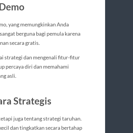
 Demo
emo, yang memungkinkan Anda
 sangat berguna bagi pemula karena
an secara gratis.
strategi dan mengenali fitur-fitur
kup percaya diri dan memahami
g asli.
ra Strategis
tapi juga tentang strategi taruhan.
ecil dan tingkatkan secara bertahap