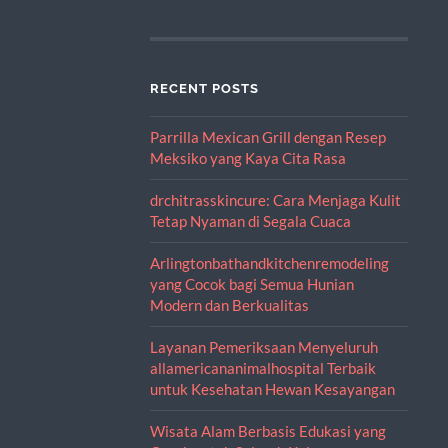
RECENT POSTS
Parrilla Mexican Grill dengan Resep
Meksiko yang Kaya Cita Rasa
drchitrasskincure: Cara Menjaga Kulit
Tetap Nyaman di Segala Cuaca
Arlingtonbathandkitchenremodeling
yang Cocok bagi Semua Hunian
Modern dan Berkualitas
Layanan Pemeriksaan Menyeluruh
allamericananimalhospital Terbaik
untuk Kesehatan Hewan Kesayangan
Wisata Alam Berbasis Edukasi yang