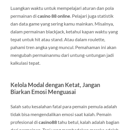
Luangkan waktu untuk mempelajari aturan dan pola
permainan di
casino 88 online
. Pelajari juga statistik
dan data game yang sering kamu mainkan. Misalnya,
dalam permainan blackjack, ketahui kapan waktu yang
tepat untuk hit atau stand. Atau dalam roulette,
pahami tren angka yang muncul. Pemahaman ini akan
mengubah permainanmu dari untung-untungan jadi
kalkulasi tepat.
Kelola Modal dengan Ketat, Jangan
Biarkan Emosi Menguasai
Salah satu kesalahan fatal para pemain pemula adalah
tidak bisa mengendalikan emosi saat kalah. Pemain
profesional di
casino88
tahu betul, kalah adalah bagian
dari permainan. Tapi yang membedakan mereka adalah