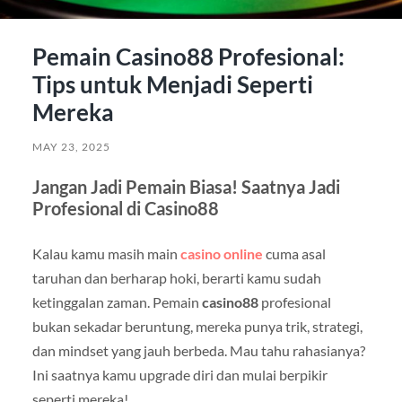
Pemain Casino88 Profesional:
Tips untuk Menjadi Seperti
Mereka
MAY 23, 2025
Jangan Jadi Pemain Biasa! Saatnya Jadi
Profesional di Casino88
Kalau kamu masih main
casino online
cuma asal
taruhan dan berharap hoki, berarti kamu sudah
ketinggalan zaman. Pemain
casino88
profesional
bukan sekadar beruntung, mereka punya trik, strategi,
dan mindset yang jauh berbeda. Mau tahu rahasianya?
Ini saatnya kamu upgrade diri dan mulai berpikir
seperti mereka!