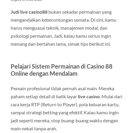
Judi live casino88
bukan sekadar permainan yang
mengandalkan keberuntungan semata. Di sini, kamu
harus menguasai teknik, manajemen modal, dan
psikologi permainan. Jadi, kalau kamu serius ingin
menang dan bertahan lama, simak tips berikut ini.
Pelajari Sistem Permainan di Casino 88
Online dengan Mendalam
Pemain profesional tidak pernah asal main. Mereka
paham setiap detail di balik layar
live casino
. Mulai dari
cara kerja RTP (Return to Player), pola keluaran kartu,
sampai strategi betting yang efektif. Kalau kamu ingin
jadi seperti mereka, stop buang-buang waktu dengan
main nekat tanpa arah.