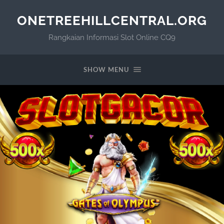
ONETREEHILLCENTRAL.ORG
Rangkaian Informasi Slot Online CQ9
SHOW MENU