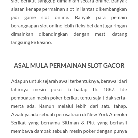
slot berikut sanggup dimainkan secara online. Banyak
alasan kenapa permainan slot ini lantas dikembangkan
jadi game slot online. Banyak para pemain
beranggapan slot online lebih fleksibel dan juga ringan
dimainkan dibandingkan dengan mesti datang
langsung ke kasino.
ASAL MULA PERMAINAN SLOT GACOR
Adapun untuk sejarah awal terbentuknya, berawal dari
lahirnya mesin poker terhadap th. 1887. Ide
pembuatan mesin poker berikut tentu saja tidak serta-
merta ada. Namun melalui lebih dari satu tahap.
Awalnya ada sebuah perusahaan di New York Amerika
Serikat yang bernama Sittman & Pitt yang berhasil
membawa dampak sebuah mesin poker dengan punya