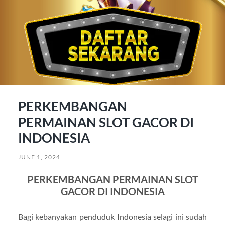
PERKEMBANGAN
PERMAINAN SLOT GACOR DI
INDONESIA
JUNE 1, 2024
PERKEMBANGAN PERMAINAN SLOT
GACOR DI INDONESIA
Bagi kebanyakan penduduk Indonesia selagi ini sudah