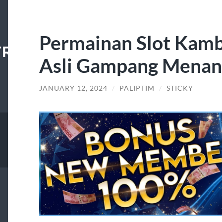
Permainan Slot Kamb
TRAL.ORG
Asli Gampang Menan
JANUARY 12, 2024
/
PALIPTIM
/
STICKY