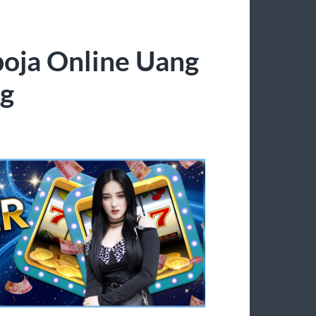
oja Online Uang
g