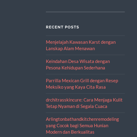
RECENT POSTS
Menjelajah Kawasan Karst dengan
Lanskap Alam Menawan
Keindahan Desa Wisata dengan
Pesona Kehidupan Sederhana
Parrilla Mexican Grill dengan Resep
Meksiko yang Kaya Cita Rasa
drchitrasskincure: Cara Menjaga Kulit
Tetap Nyaman di Segala Cuaca
Arlingtonbathandkitchenremodeling
yang Cocok bagi Semua Hunian
Modern dan Berkualitas