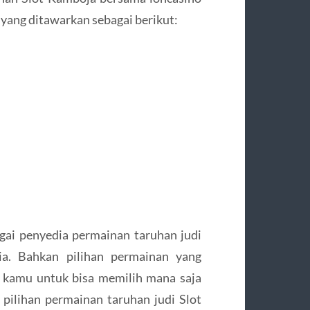
yang ditawarkan sebagai berikut:
agai penyedia permainan taruhan judi
ia. Bahkan pilihan permainan yang
 kamu untuk bisa memilih mana saja
 pilihan permainan taruhan judi Slot