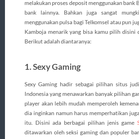
melakukan proses deposit menggunakan bank B
bank lainnya. Bahkan juga sangat mungk
menggunakan pulsa bagi Telkomsel atau pun jug
Kamboja menarik yang bisa kamu pilih disini
Berikut adalah diantaranya:
1. Sexy Gaming
Sexy Gaming hadir sebagai pilihan situs jud
Indonesia yang menawarkan banyak pilihan ga
player akan lebih mudah memperoleh kemena
dia inginkan namun harus memperhatikan juga
itu. Disini ada berbagai pilihan jenis game
ditawarkan oleh seksi gaming dan populer ban