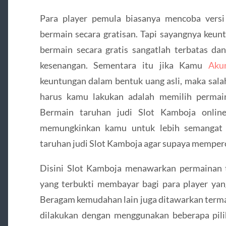
Para player pemula biasanya mencoba versi
bermain secara gratisan. Tapi sayangnya keunt
bermain secara gratis sangatlah terbatas da
kesenangan. Sementara itu jika Kamu
Aku
keuntungan dalam bentuk uang asli, maka sala
harus kamu lakukan adalah memilih permain
Bermain taruhan judi Slot Kamboja onli
memungkinkan kamu untuk lebih semangat d
taruhan judi Slot Kamboja agar supaya mempe
Disini Slot Kamboja menawarkan permainan t
yang terbukti membayar bagi para player ya
Beragam kemudahan lain juga ditawarkan terma
dilakukan dengan menggunakan beberapa pil