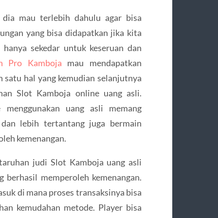
 dia mau terlebih dahulu agar bisa
ungan yang bisa didapatkan jika kita
n hanya sekedar untuk keseruan dan
n Pro Kamboja
mau mendapatkan
h satu hal yang kemudian selanjutnya
an Slot Kamboja online uang asli.
ne menggunakan uang asli memang
an lebih tertantang juga bermain
roleh kemenangan.
aruhan judi Slot Kamboja uang asli
ng berhasil memperoleh kemenangan.
suk di mana proses transaksinya bisa
ihan kemudahan metode. Player bisa