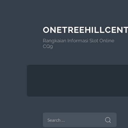
ONETREEHILLCEN
Rangkaian Informasi Slot Online
CQ9
SEARCH
FOR: