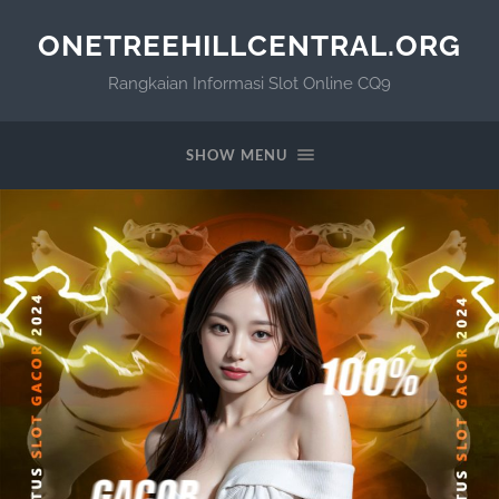
ONETREEHILLCENTRAL.ORG
Rangkaian Informasi Slot Online CQ9
SHOW MENU