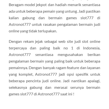
Beragam model jekpot dan hadiah menarik senantiasa
ada untuk beberapa pemain yang untung. Jadi pastikan
kalian gabung dan bermain games slot777 di
Astronot777 untuk rasakan pengalaman bermain judi
online yang tidak terlupakan.
Dengan rekam jejak sebagai web site judi slot online
terpercaya dan paling baik no 1 di Indonesia,
Astronot777 senantiasa mengusahakan berikan
pengalaman bermain yang paling baik untuk beberapa
pemainnya. Dengan banyak ragam feature dan layanan
yang komplet, Astronot777 jadi opsi spesifik untuk
beberapa pencinta judi online. Jadi nantikan apalagi,
selekasnya gabung dan merasai serunya bermain
games slot777 di Astronot777 saat ini !