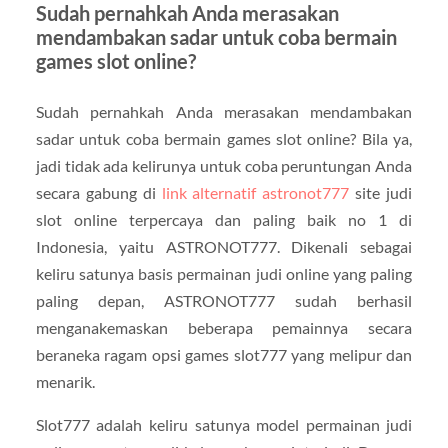
Sudah pernahkah Anda merasakan
mendambakan sadar untuk coba bermain
games slot online?
Sudah pernahkah Anda merasakan mendambakan
sadar untuk coba bermain games slot online? Bila ya,
jadi tidak ada kelirunya untuk coba peruntungan Anda
secara gabung di
link alternatif astronot777
site judi
slot online terpercaya dan paling baik no 1 di
Indonesia, yaitu ASTRONOT777. Dikenali sebagai
keliru satunya basis permainan judi online yang paling
paling depan, ASTRONOT777 sudah berhasil
menganakemaskan beberapa pemainnya secara
beraneka ragam opsi games slot777 yang melipur dan
menarik.
Slot777 adalah keliru satunya model permainan judi