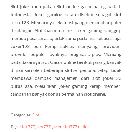
Slot joker merupakan Slot online gacor paling baik di
Indonesia. Joker gaming kerap disebut sebagai slot
joker123. Mempunyai ekstensi yang memadai populer
dikalangan Slot Gacor online. Joker gaming sanggup
meraup pasaran asia, tidak cuma pada market asia saja.
Joker123 pun kerap sukses menyaingi provider-
provider populer layaknya pragmatic play. Memang
pada dasarnya Slot Gacor online berikut jarang banyak
dimainkan oleh beberapa slotter pemula, tetapi tidak
membawa dampak manajemen dari slot joker123
putus asa. Melainkan joker gaming kerap memberi
tambahan banyak bonus permainan slot online.
Categories:
Slot
Tags:
slot 777
,
slot777 gacor
,
slot777 online