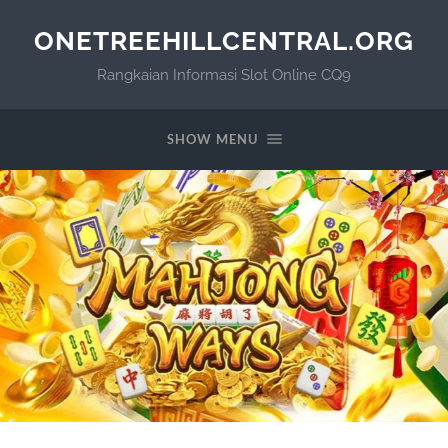
ONETREEHILLCENTRAL.ORG
Rangkaian Informasi Slot Online CQ9
SHOW MENU