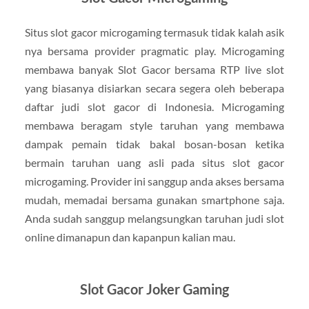
Situs slot gacor microgaming termasuk tidak kalah asik
nya bersama provider pragmatic play. Microgaming
membawa banyak Slot Gacor bersama RTP live slot
yang biasanya disiarkan secara segera oleh beberapa
daftar judi slot gacor di Indonesia. Microgaming
membawa beragam style taruhan yang membawa
dampak pemain tidak bakal bosan-bosan ketika
bermain taruhan uang asli pada situs slot gacor
microgaming. Provider ini sanggup anda akses bersama
mudah, memadai bersama gunakan smartphone saja.
Anda sudah sanggup melangsungkan taruhan judi slot
online dimanapun dan kapanpun kalian mau.
Slot Gacor Joker Gaming