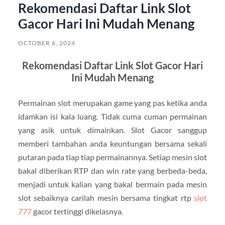
Rekomendasi Daftar Link Slot
Gacor Hari Ini Mudah Menang
OCTOBER 6, 2024
Rekomendasi Daftar Link Slot Gacor Hari
Ini Mudah Menang
Permainan slot merupakan game yang pas ketika anda
idamkan isi kala luang. Tidak cuma cuman permainan
yang asik untuk dimainkan. Slot Gacor sanggup
memberi tambahan anda keuntungan bersama sekali
putaran pada tiap tiap permainannya. Setiap mesin slot
bakal diberikan RTP dan win rate yang berbeda-beda,
menjadi untuk kalian yang bakal bermain pada mesin
slot sebaiknya carilah mesin bersama tingkat rtp
slot
777
gacor tertinggi dikelasnya.