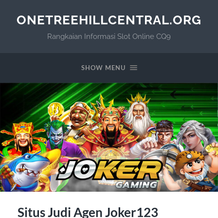
ONETREEHILLCENTRAL.ORG
Rangkaian Informasi Slot Online CQ9
SHOW MENU
Situs Judi Agen Joker123