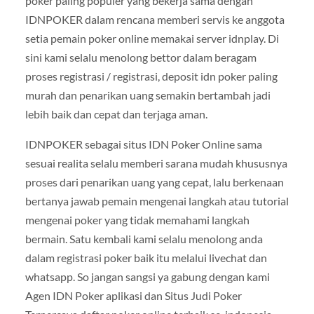
poker paling populer yang bekerja sama dengan
IDNPOKER dalam rencana memberi servis ke anggota
setia pemain poker online memakai server idnplay. Di
sini kami selalu menolong bettor dalam beragam
proses registrasi / registrasi, deposit idn poker paling
murah dan penarikan uang semakin bertambah jadi
lebih baik dan cepat dan terjaga aman.
IDNPOKER sebagai situs IDN Poker Online sama
sesuai realita selalu memberi sarana mudah khususnya
proses dari penarikan uang yang cepat, lalu berkenaan
bertanya jawab pemain mengenai langkah atau tutorial
mengenai poker yang tidak memahami langkah
bermain. Satu kembali kami selalu menolong anda
dalam registrasi poker baik itu melalui livechat dan
whatsapp. So jangan sangsi ya gabung dengan kami
Agen IDN Poker aplikasi dan Situs Judi Poker