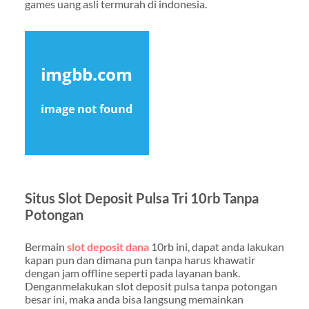
games uang asli termurah di indonesia.
Situs Slot Deposit Pulsa Tri 10rb Tanpa
Potongan
Bermain
slot deposit dana
10rb ini, dapat anda lakukan
kapan pun dan dimana pun tanpa harus khawatir
dengan jam offline seperti pada layanan bank.
Denganmelakukan slot deposit pulsa tanpa potongan
besar ini, maka anda bisa langsung memainkan