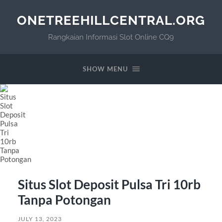
ONETREEHILLCENTRAL.ORG
Rangkaian Informasi Slot Online CQ9
SHOW MENU
Situs Slot Deposit Pulsa Tri 10rb
Tanpa Potongan
JULY 13, 2023