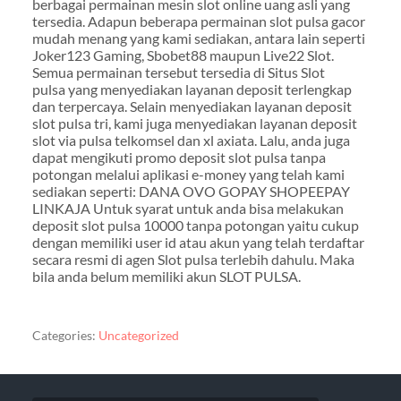
berbagai permainan mesin slot online uang asli yang
tersedia. Adapun beberapa permainan slot pulsa gacor
mudah menang yang kami sediakan, antara lain seperti
Joker123 Gaming, Sbobet88 maupun Live22 Slot.
Semua permainan tersebut tersedia di Situs Slot
pulsa yang menyediakan layanan deposit terlengkap
dan terpercaya. Selain menyediakan layanan deposit
slot pulsa tri, kami juga menyediakan layanan deposit
slot via pulsa telkomsel dan xl axiata. Lalu, anda juga
dapat mengikuti promo deposit slot pulsa tanpa
potongan melalui aplikasi e-money yang telah kami
sediakan seperti: DANA OVO GOPAY SHOPEEPAY
LINKAJA Untuk syarat untuk anda bisa melakukan
deposit slot pulsa 10000 tanpa potongan yaitu cukup
dengan memiliki user id atau akun yang telah terdaftar
secara resmi di agen Slot pulsa terlebih dahulu. Maka
bila anda belum memiliki akun SLOT PULSA.
Categories:
Uncategorized