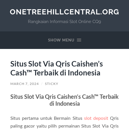
ONETREEHILLCENTRAL.ORG
Rangkaian Informasi Slot Online CQ9
SHOW MENU
Situs Slot Via Qris Caishen’s
Cash™ Terbaik di Indonesia
MARCH 7, 2024
/
STICKY
Situs Slot Via Qris Caishen’s Cash™ Terbaik
di Indonesia
Situs pertama untuk Bermain Situs
slot deposit
Qris
paling gacor yaitu pilih permainan Situs Slot Via Qris