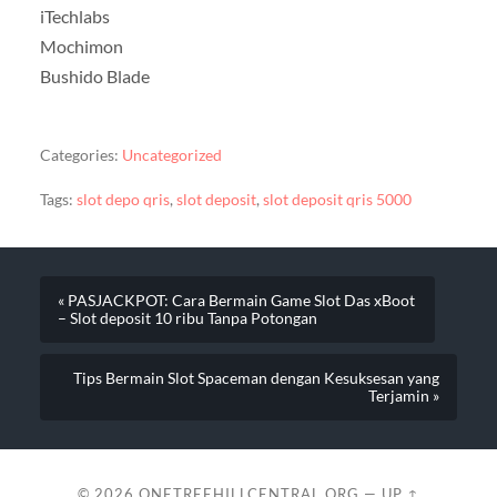
iTechlabs
Mochimon
Bushido Blade
Categories:
Uncategorized
Tags:
slot depo qris
,
slot deposit
,
slot deposit qris 5000
« PASJACKPOT: Cara Bermain Game Slot Das xBoot
– Slot deposit 10 ribu Tanpa Potongan
Tips Bermain Slot Spaceman dengan Kesuksesan yang
Terjamin »
© 2026
ONETREEHILLCENTRAL.ORG
—
UP ↑