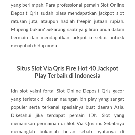
yang berlimpah. Para professional pemain Slot Online
Deposit Qris sudah biasa mendapatkan jackpot slot
ratusan juta, ataupun hadiah freepin jutaan rupiah.
Mupeng bukan? Sekarang saatnya giliran anda dalam
bermain dan mendapatkan jackpot tersebut untukk
mengubah hidup anda.
Situs Slot Via Qris Fire Hot 40 Jackpot
Play Terbaik di Indonesia
Idn slot yakni fortal Slot Online Deposit Qris gacor
yang terletak di dasar naungan idn play yang sangat
populer serta terkenal spesialnya buat daerah Asia.
Diketahui jika terdapat pemain IDN Slot yang
memainkan permainan di Slot Via Qris ini. Sebabnya
memanglah bukanlah heran sebab nyatanya di