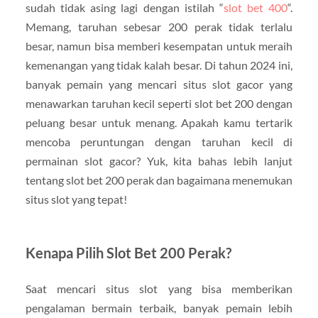
sudah tidak asing lagi dengan istilah “
slot bet 400
“.
Memang, taruhan sebesar 200 perak tidak terlalu
besar, namun bisa memberi kesempatan untuk meraih
kemenangan yang tidak kalah besar. Di tahun 2024 ini,
banyak pemain yang mencari situs slot gacor yang
menawarkan taruhan kecil seperti slot bet 200 dengan
peluang besar untuk menang. Apakah kamu tertarik
mencoba peruntungan dengan taruhan kecil di
permainan slot gacor? Yuk, kita bahas lebih lanjut
tentang slot bet 200 perak dan bagaimana menemukan
situs slot yang tepat!
Kenapa Pilih Slot Bet 200 Perak?
Saat mencari situs slot yang bisa memberikan
pengalaman bermain terbaik, banyak pemain lebih