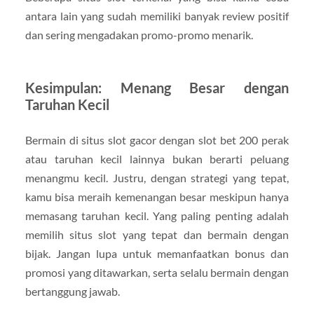
antara lain yang sudah memiliki banyak review positif
dan sering mengadakan promo-promo menarik.
Kesimpulan: Menang Besar dengan
Taruhan Kecil
Bermain di situs slot gacor dengan slot bet 200 perak
atau taruhan kecil lainnya bukan berarti peluang
menangmu kecil. Justru, dengan strategi yang tepat,
kamu bisa meraih kemenangan besar meskipun hanya
memasang taruhan kecil. Yang paling penting adalah
memilih situs slot yang tepat dan bermain dengan
bijak. Jangan lupa untuk memanfaatkan bonus dan
promosi yang ditawarkan, serta selalu bermain dengan
bertanggung jawab.