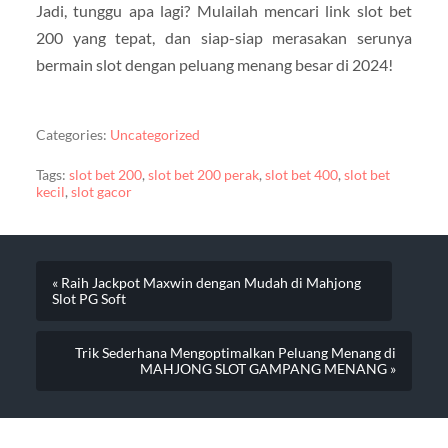
Jadi, tunggu apa lagi? Mulailah mencari link slot bet
200 yang tepat, dan siap-siap merasakan serunya
bermain slot dengan peluang menang besar di 2024!
Categories:
Uncategorized
Tags:
slot bet 200
,
slot bet 200 perak
,
slot bet 400
,
slot bet
kecil
,
slot gacor
« Raih Jackpot Maxwin dengan Mudah di Mahjong
Slot PG Soft
Trik Sederhana Mengoptimalkan Peluang Menang di
MAHJONG SLOT GAMPANG MENANG »