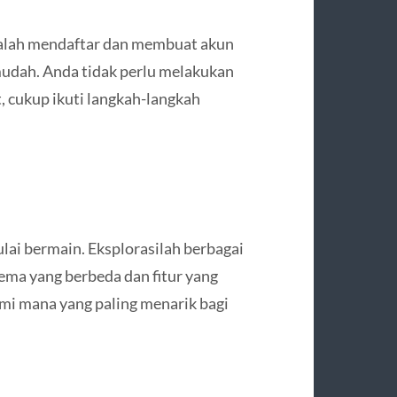
adalah mendaftar dan membuat akun
mudah. Anda tidak perlu melakukan
, cukup ikuti langkah-langkah
lai bermain. Eksplorasilah berbagai
ema yang berbeda dan fitur yang
i mana yang paling menarik bagi