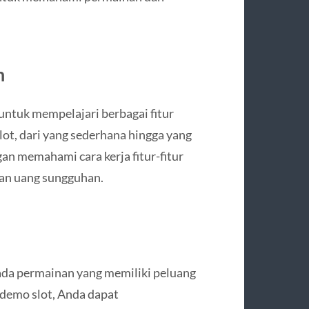
n
ntuk mempelajari berbagai fitur
lot, dari yang sederhana hingga yang
an memahami cara kerja fitur-fitur
inan uang sungguhan.
 pada permainan yang memiliki peluang
demo slot, Anda dapat