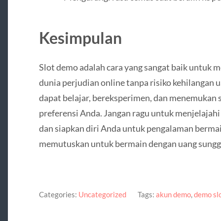
Kesimpulan
Slot demo adalah cara yang sangat baik untuk
dunia perjudian online tanpa risiko kehilangan
dapat belajar, bereksperimen, dan menemukan s
preferensi Anda. Jangan ragu untuk menjelajahi
dan siapkan diri Anda untuk pengalaman bermai
memutuskan untuk bermain dengan uang sungg
Categories:
Uncategorized
Tags:
akun demo
,
demo sl