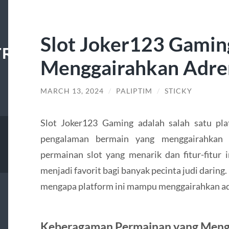
Slot Joker123 Gamin
TRAL.ORG
Menggairahkan Adre
MARCH 13, 2024
/
PALIPTIM
/
STICKY
Slot Joker123 Gaming adalah salah satu p
pengalaman bermain yang menggairahkan
permainan slot yang menarik dan fitur-fitur 
menjadi favorit bagi banyak pecinta judi daring.
mengapa platform ini mampu menggairahkan ad
Keberagaman Permainan yang Meng