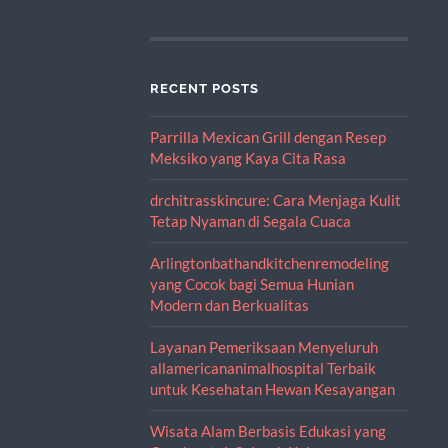
RECENT POSTS
Parrilla Mexican Grill dengan Resep
Meksiko yang Kaya Cita Rasa
drchitrasskincure: Cara Menjaga Kulit
Tetap Nyaman di Segala Cuaca
Arlingtonbathandkitchenremodeling
yang Cocok bagi Semua Hunian
Modern dan Berkualitas
Layanan Pemeriksaan Menyeluruh
allamericananimalhospital Terbaik
untuk Kesehatan Hewan Kesayangan
Wisata Alam Berbasis Edukasi yang