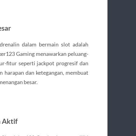
esar
drenalin dalam bermain slot adalah
oker123 Gaming menawarkan peluang-
-fitur seperti jackpot progresif dan
an harapan dan ketegangan, membuat
emenangan besar.
 Aktif