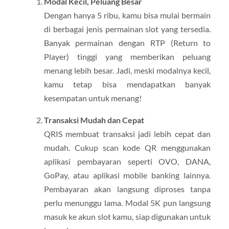
Modal Kecil, Peluang Besar
Dengan hanya 5 ribu, kamu bisa mulai bermain
di berbagai jenis permainan slot yang tersedia.
Banyak permainan dengan RTP (Return to
Player) tinggi yang memberikan peluang
menang lebih besar. Jadi, meski modalnya kecil,
kamu tetap bisa mendapatkan banyak
kesempatan untuk menang!
Transaksi Mudah dan Cepat
QRIS membuat transaksi jadi lebih cepat dan
mudah. Cukup scan kode QR menggunakan
aplikasi pembayaran seperti OVO, DANA,
GoPay, atau aplikasi mobile banking lainnya.
Pembayaran akan langsung diproses tanpa
perlu menunggu lama. Modal 5K pun langsung
masuk ke akun slot kamu, siap digunakan untuk