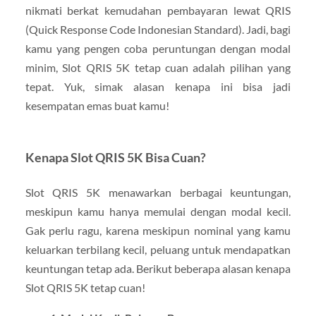
nikmati berkat kemudahan pembayaran lewat QRIS
(Quick Response Code Indonesian Standard). Jadi, bagi
kamu yang pengen coba peruntungan dengan modal
minim, Slot QRIS 5K tetap cuan adalah pilihan yang
tepat. Yuk, simak alasan kenapa ini bisa jadi
kesempatan emas buat kamu!
Kenapa Slot QRIS 5K Bisa Cuan?
Slot QRIS 5K menawarkan berbagai keuntungan,
meskipun kamu hanya memulai dengan modal kecil.
Gak perlu ragu, karena meskipun nominal yang kamu
keluarkan terbilang kecil, peluang untuk mendapatkan
keuntungan tetap ada. Berikut beberapa alasan kenapa
Slot QRIS 5K tetap cuan!