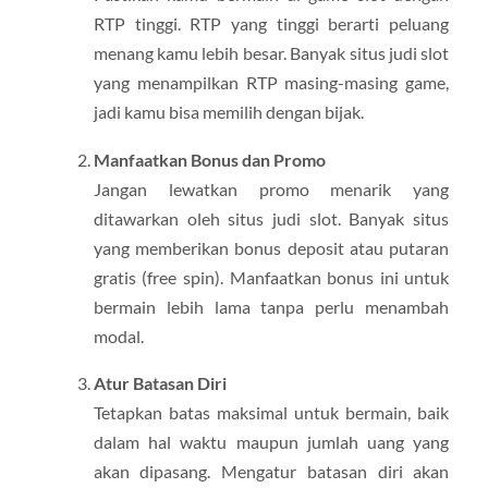
RTP tinggi. RTP yang tinggi berarti peluang
menang kamu lebih besar. Banyak situs judi slot
yang menampilkan RTP masing-masing game,
jadi kamu bisa memilih dengan bijak.
Manfaatkan Bonus dan Promo
Jangan lewatkan promo menarik yang
ditawarkan oleh situs judi slot. Banyak situs
yang memberikan bonus deposit atau putaran
gratis (free spin). Manfaatkan bonus ini untuk
bermain lebih lama tanpa perlu menambah
modal.
Atur Batasan Diri
Tetapkan batas maksimal untuk bermain, baik
dalam hal waktu maupun jumlah uang yang
akan dipasang. Mengatur batasan diri akan