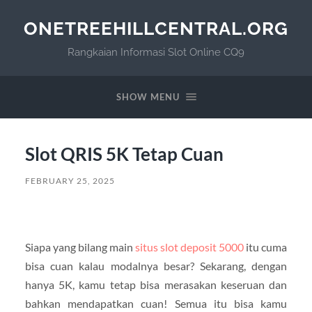
ONETREEHILLCENTRAL.ORG
Rangkaian Informasi Slot Online CQ9
SHOW MENU
Slot QRIS 5K Tetap Cuan
FEBRUARY 25, 2025
Siapa yang bilang main
situs slot deposit 5000
itu cuma
bisa cuan kalau modalnya besar? Sekarang, dengan
hanya 5K, kamu tetap bisa merasakan keseruan dan
bahkan mendapatkan cuan! Semua itu bisa kamu