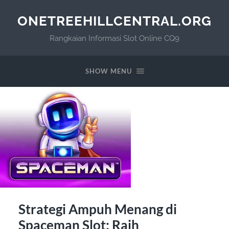
ONETREEHILLCENTRAL.ORG
Rangkaian Informasi Slot Online CQ9
SHOW MENU
Strategi Ampuh Menang di
Spaceman Slot: Raih