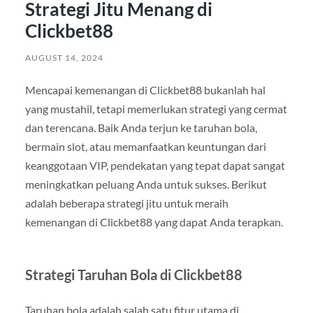
Strategi Jitu Menang di
Clickbet88
AUGUST 14, 2024
Mencapai kemenangan di Clickbet88 bukanlah hal
yang mustahil, tetapi memerlukan strategi yang cermat
dan terencana. Baik Anda terjun ke taruhan bola,
bermain slot, atau memanfaatkan keuntungan dari
keanggotaan VIP, pendekatan yang tepat dapat sangat
meningkatkan peluang Anda untuk sukses. Berikut
adalah beberapa strategi jitu untuk meraih
kemenangan di Clickbet88 yang dapat Anda terapkan.
Strategi Taruhan Bola di Clickbet88
Taruhan bola adalah salah satu fitur utama di