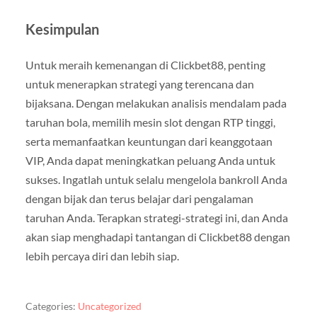
Kesimpulan
Untuk meraih kemenangan di Clickbet88, penting
untuk menerapkan strategi yang terencana dan
bijaksana. Dengan melakukan analisis mendalam pada
taruhan bola, memilih mesin slot dengan RTP tinggi,
serta memanfaatkan keuntungan dari keanggotaan
VIP, Anda dapat meningkatkan peluang Anda untuk
sukses. Ingatlah untuk selalu mengelola bankroll Anda
dengan bijak dan terus belajar dari pengalaman
taruhan Anda. Terapkan strategi-strategi ini, dan Anda
akan siap menghadapi tantangan di Clickbet88 dengan
lebih percaya diri dan lebih siap.
Categories:
Uncategorized