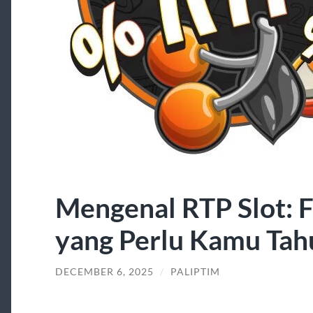
Mengenal RTP Slot: 
yang Perlu Kamu Tah
DECEMBER 6, 2025
/
PALIPTIM