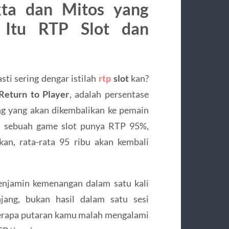
kta dan Mitos yang
 Itu RTP Slot dan
sti sering dengar istilah
rtp
slot
kan?
Return to Player
, adalah persentase
g yang akan dikembalikan ke pemain
au sebuah game slot punya RTP 95%,
kan, rata-rata 95 ribu akan kembali
enjamin kemenangan dalam satu kali
njang, bukan hasil dalam satu sesi
berapa putaran kamu malah mengalami