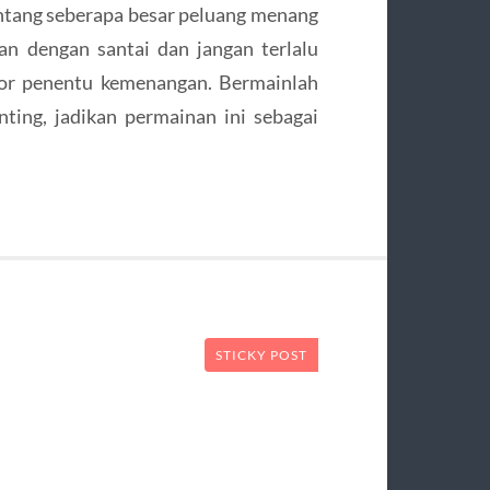
ntang seberapa besar peluang menang
an dengan santai dan jangan terlalu
tor penentu kemenangan. Bermainlah
nting, jadikan permainan ini sebagai
STICKY POST