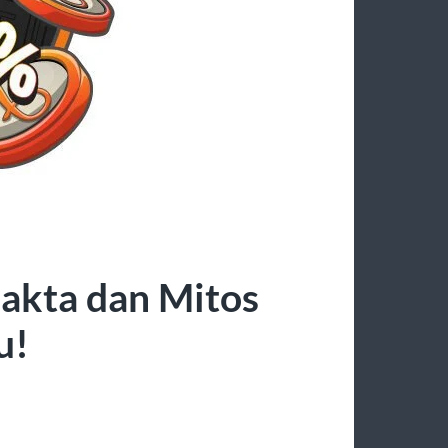
Fakta dan Mitos
u!