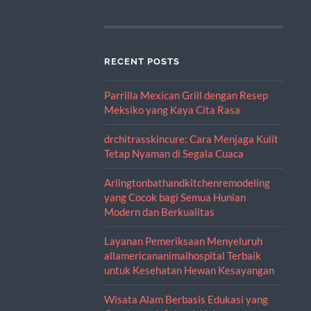
RECENT POSTS
Parrilla Mexican Grill dengan Resep
Meksiko yang Kaya Cita Rasa
drchitrasskincure: Cara Menjaga Kulit
Tetap Nyaman di Segala Cuaca
Arlingtonbathandkitchenremodeling
yang Cocok bagi Semua Hunian
Modern dan Berkualitas
Layanan Pemeriksaan Menyeluruh
allamericananimalhospital Terbaik
untuk Kesehatan Hewan Kesayangan
Wisata Alam Berbasis Edukasi yang