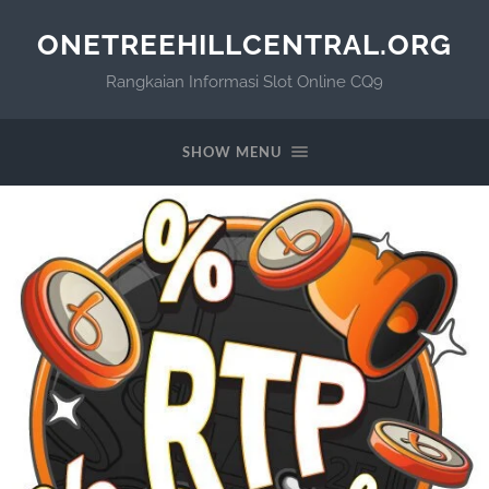
ONETREEHILLCENTRAL.ORG
Rangkaian Informasi Slot Online CQ9
SHOW MENU