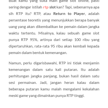
Buat kamu yang suka main game slot online, pasti
sering dengar istilah
rtp
slot
kan? Tapi, sebenarnya apa
sih RTP itu? RTP, atau
Return to Player
, adalah
persentase teoretis yang menunjukkan berapa banyak
uang yang akan dikembalikan ke pemain dalam jangka
waktu tertentu. Misalnya, kalau sebuah game slot
punya RTP 95%, artinya dari setiap 100 ribu yang
dipertaruhkan, rata-rata 95 ribu akan kembali kepada
pemain dalam bentuk kemenangan.
Namun, perlu digarisbawahi, RTP ini tidak menjamin
kemenangan dalam satu kali putaran. Itu adalah
perhitungan jangka panjang, bukan hasil dalam satu
sesi permainan. Jadi, jangan heran kalau dalam
beberapa putaran kamu malah mengalami kekalahan
meski game yang dimainkan punya RTP tinggi.