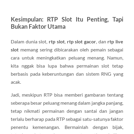
Kesimpulan: RTP Slot Itu Penting, Tapi
Bukan Faktor Utama
Dalam dunia slot,
rtp slot
,
rtp slot gacor
, dan
rtp live
slot
memang sering dibicarakan oleh pemain sebagai
cara untuk meningkatkan peluang menang. Namun,
kita nggak bisa lupa bahwa permainan slot tetap
berbasis pada keberuntungan dan sistem RNG yang
acak.
Jadi, meskipun RTP bisa memberi gambaran tentang
seberapa besar peluang menang dalam jangka panjang,
tetap nikmati permainan dengan santai dan jangan
terlalu berharap pada RTP sebagai satu-satunya faktor
penentu kemenangan. Bermainlah dengan bijak,