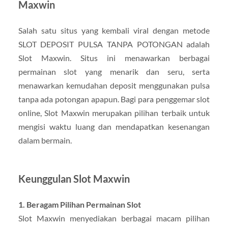
Maxwin
Salah satu situs yang kembali viral dengan metode
SLOT DEPOSIT PULSA TANPA POTONGAN adalah
Slot Maxwin. Situs ini menawarkan berbagai
permainan slot yang menarik dan seru, serta
menawarkan kemudahan deposit menggunakan pulsa
tanpa ada potongan apapun. Bagi para penggemar slot
online, Slot Maxwin merupakan pilihan terbaik untuk
mengisi waktu luang dan mendapatkan kesenangan
dalam bermain.
Keunggulan Slot Maxwin
1. Beragam Pilihan Permainan Slot
Slot Maxwin menyediakan berbagai macam pilihan