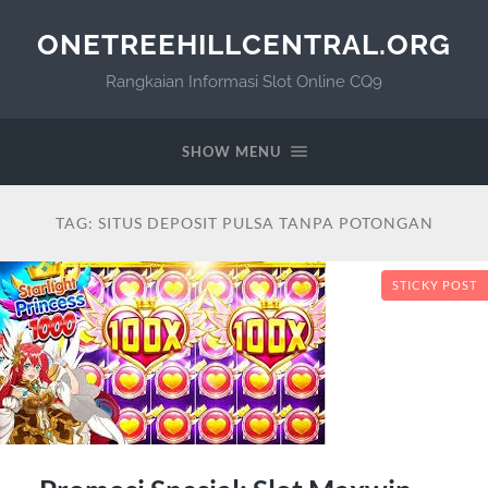
ONETREEHILLCENTRAL.ORG
Rangkaian Informasi Slot Online CQ9
SHOW MENU
TAG:
SITUS DEPOSIT PULSA TANPA POTONGAN
STICKY POST