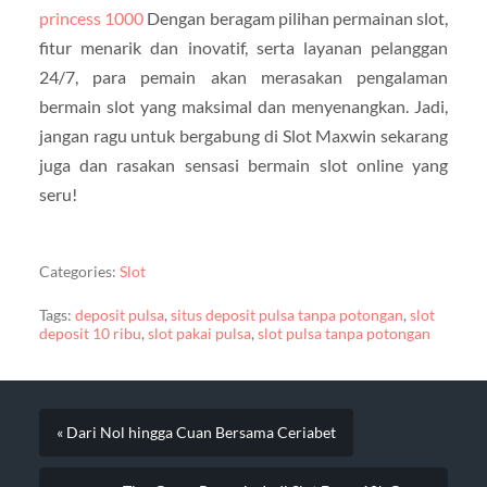
princess 1000
Dengan beragam pilihan permainan slot,
fitur menarik dan inovatif, serta layanan pelanggan
24/7, para pemain akan merasakan pengalaman
bermain slot yang maksimal dan menyenangkan. Jadi,
jangan ragu untuk bergabung di Slot Maxwin sekarang
juga dan rasakan sensasi bermain slot online yang
seru!
Categories:
Slot
Tags:
deposit pulsa
,
situs deposit pulsa tanpa potongan
,
slot
deposit 10 ribu
,
slot pakai pulsa
,
slot pulsa tanpa potongan
« Dari Nol hingga Cuan Bersama Ceriabet