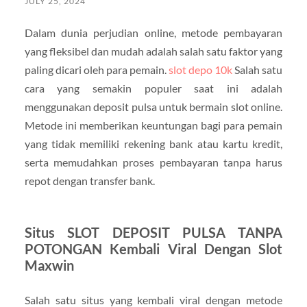
JULY 25, 2024
Dalam dunia perjudian online, metode pembayaran
yang fleksibel dan mudah adalah salah satu faktor yang
paling dicari oleh para pemain.
slot depo 10k
Salah satu
cara yang semakin populer saat ini adalah
menggunakan deposit pulsa untuk bermain slot online.
Metode ini memberikan keuntungan bagi para pemain
yang tidak memiliki rekening bank atau kartu kredit,
serta memudahkan proses pembayaran tanpa harus
repot dengan transfer bank.
Situs SLOT DEPOSIT PULSA TANPA
POTONGAN Kembali Viral Dengan Slot
Maxwin
Salah satu situs yang kembali viral dengan metode