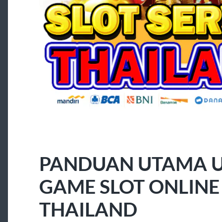
PANDUAN UTAMA 
GAME SLOT ONLINE 
THAILAND