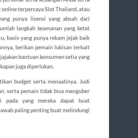
 online terpercaya Slot Thailand, atau
 yang punya lisensi yang absah dari
umlah langkah keamanan yang ketat
u, basis yang punya rekam jejak baik
annya, berikan pemain lukisan terkait
jajakan bantuan konsumen setia yang
kapan juga diperlukan.
ikan budget serta menaatinya. Judi
an, serta pemain tidak bisa menguber
ri pada yang mereka dapat buat
jawab paling penting buat melindungi