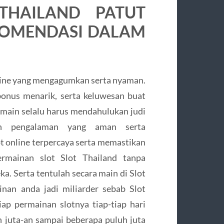
THAILAND PATUT
KOMENDASI DALAM
nline yang mengagumkan serta nyaman.
onus menarik, serta keluwesan buat
emain selalu harus mendahulukan judi
an pengalaman yang aman serta
 online terpercaya serta memastikan
rmainan slot Slot Thailand tanpa
. Serta tentulah secara main di Slot
nan anda jadi miliarder sebab Slot
iap permainan slotnya tiap-tiap hari
n juta-an sampai beberapa puluh juta