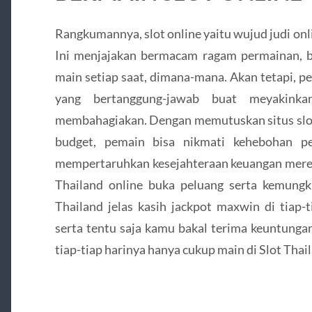
Rangkumannya, slot online yaitu wujud judi o
Ini menjajakan bermacam ragam permainan, b
main setiap saat, dimana-mana. Akan tetapi, p
yang bertanggung-jawab buat meyakink
membahagiakan. Dengan memutuskan situs slot
budget, pemain bisa nikmati kehebohan pe
mempertaruhkan kesejahteraan keuangan mereka
Thailand online buka peluang serta kemungki
Thailand jelas kasih jackpot maxwin di tiap-t
serta tentu saja kamu bakal terima keuntunga
tiap-tiap harinya hanya cukup main di Slot Thail