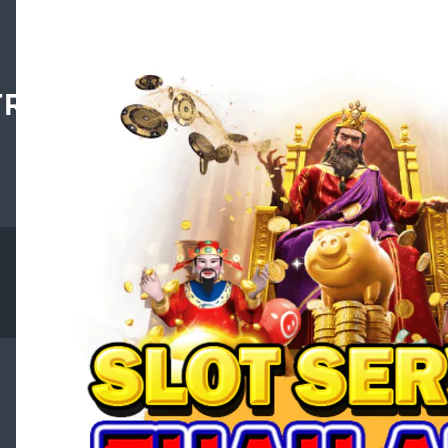
TRAL.ORG