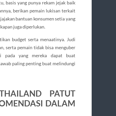
u, basis yang punya rekam jejak baik
annya, berikan pemain lukisan terkait
jajakan bantuan konsumen setia yang
kapan juga diperlukan.
ikan budget serta menaatinya. Judi
an, serta pemain tidak bisa menguber
ri pada yang mereka dapat buat
jawab paling penting buat melindungi
THAILAND PATUT
KOMENDASI DALAM