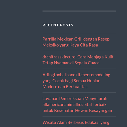
RECENT POSTS
Parrilla Mexican Grill dengan Resep
Meksiko yang Kaya Cita Rasa
drchitrasskincure: Cara Menjaga Kulit
Tetap Nyaman di Segala Cuaca
Arlingtonbathandkitchenremodeling
yang Cocok bagi Semua Hunian
Modern dan Berkualitas
Layanan Pemeriksaan Menyeluruh
allamericananimalhospital Terbaik
untuk Kesehatan Hewan Kesayangan
Wisata Alam Berbasis Edukasi yang