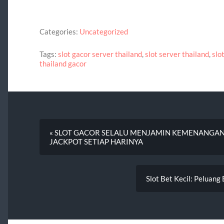
Categories:
Uncategorized
Tags:
slot gacor server thailand
,
slot server thailand
,
slo
thailand gacor
« SLOT GACOR SELALU MENJAMIN KEMENANGA
JACKPOT SETIAP HARINYA
Slot Bet Kecil: Peluang