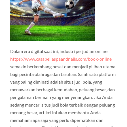
Dalam era digital saat ini, industri perjudian online
https://www.casabellaspaandnails.com/book-online
semakin berkembang pesat dan menjadi pilihan utama
bagi pecinta olahraga dan taruhan. Salah satu platform
yang paling diminati adalah situs judi bola, yang
menawarkan berbagai kemudahan, peluang besar, dan
pengalaman bermain yang menyenangkan. Jika Anda
sedang mencari situs judi bola terbaik dengan peluang
menang besar, artikel ini akan membantu Anda
memahami apa saja yang perlu diperhatikan dan