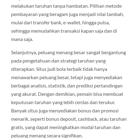
melakukan taruhan tanpa hambatan. Pilihan metode
pembayaran yang beragam juga menjadi nilai tambah,
mulai dari transfer bank, e-wallet, hingga pulsa,
sehingga memudahkan transaksi kapan saja dan di
mana saja.
Selanjutnya, peluang menang besar sangat bergantung
pada pengetahuan dan strategi taruhan yang
diterapkan. Situs judi bola terbaik tidak hanya
menawarkan peluang besar, tetapi juga menyediakan
berbagai analisis, statistik, dan prediksi pertandingan
yang akurat. Dengan demikian, pemain bisa membuat
keputusan taruhan yang lebih cerdas dan terukur.
Banyak situs juga menyediakan bonus dan promosi
menarik, seperti bonus deposit, cashback, atau taruhan
gratis, yang dapat meningkatkan modal taruhan dan
peluang menang secara signifikan.