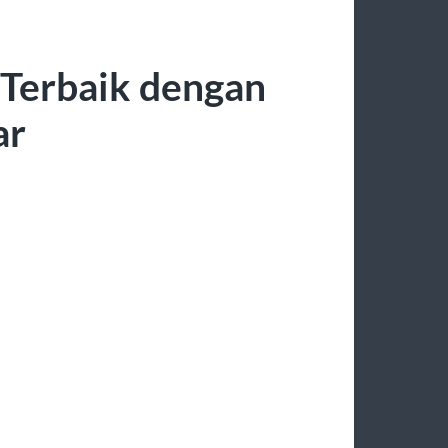
 Terbaik dengan
ar