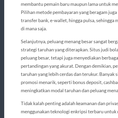
membantu pemain baru maupun lama untuk mel
Pilihan metode pembayaran yang beragam juga m
transfer bank, e-wallet, hingga pulsa, sehingg
di mana saja.
Selanjutnya, peluang menang besar sangat ber
strategi taruhan yang diterapkan. Situs judi bo
peluang besar, tetapi juga menyediakan berbagai 
pertandingan yang akurat. Dengan demikian, p
taruhan yang lebih cerdas dan terukur. Banyak 
promosi menarik, seperti bonus deposit, cashbac
meningkatkan modal taruhan dan peluang menang
Tidak kalah penting adalah keamanan dan privasi
menggunakan teknologi enkripsi terbaru untuk m