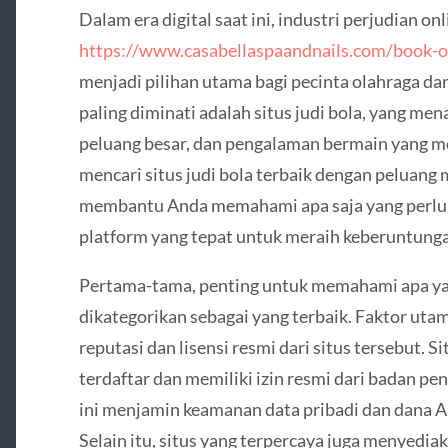
Dalam era digital saat ini, industri perjudian onl
https://www.casabellaspaandnails.com/book-o
menjadi pilihan utama bagi pecinta olahraga da
paling diminati adalah situs judi bola, yang m
peluang besar, dan pengalaman bermain yang m
mencari situs judi bola terbaik dengan peluang m
membantu Anda memahami apa saja yang perlu 
platform yang tepat untuk meraih keberuntung
Pertama-tama, penting untuk memahami apa ya
dikategorikan sebagai yang terbaik. Faktor uta
reputasi dan lisensi resmi dari situs tersebut. S
terdaftar dan memiliki izin resmi dari badan pe
ini menjamin keamanan data pribadi dan dana A
Selain itu, situs yang terpercaya juga menyedia