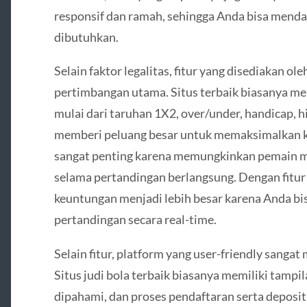
responsif dan ramah, sehingga Anda bisa mend
dibutuhkan.
Selain faktor legalitas, fitur yang disediakan ole
pertimbangan utama. Situs terbaik biasanya me
mulai dari taruhan 1X2, over/under, handicap, 
memberi peluang besar untuk memaksimalkan ke
sangat penting karena memungkinkan pemain m
selama pertandingan berlangsung. Dengan fitur
keuntungan menjadi lebih besar karena Anda b
pertandingan secara real-time.
Selain fitur, platform yang user-friendly san
Situs judi bola terbaik biasanya memiliki tampi
dipahami, dan proses pendaftaran serta deposit