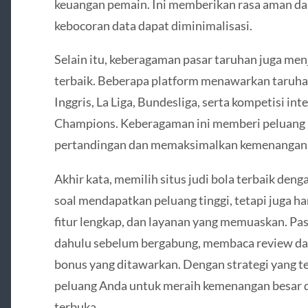
keuangan pemain. Ini memberikan rasa aman dan
kebocoran data dapat diminimalisasi.
Selain itu, keberagaman pasar taruhan juga menj
terbaik. Beberapa platform menawarkan taruhan 
Inggris, La Liga, Bundesliga, serta kompetisi int
Champions. Keberagaman ini memberi peluang
pertandingan dan memaksimalkan kemenangan
Akhir kata, memilih situs judi bola terbaik den
soal mendapatkan peluang tinggi, tetapi juga h
fitur lengkap, dan layanan yang memuaskan. Pas
dahulu sebelum bergabung, membaca review da
bonus yang ditawarkan. Dengan strategi yang te
peluang Anda untuk meraih kemenangan besar d
terbuka.