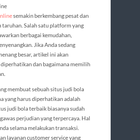
ine
nline
semakin berkembang pesat dan
n taruhan. Salah satu platform yang
enawarkan berbagai kemudahan,
enyenangkan. Jika Anda sedang
enang besar, artikel ini akan
diperhatikan dan bagaimana memilih
an.
ng membuat sebuah situs judi bola
ma yang harus diperhatikan adalah
itus judi bola terbaik biasanya sudah
ngawas perjudian yang terpercaya. Hal
nda selama melakukan transaksi.
kan layanan customer service yang