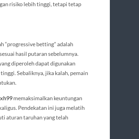
 risiko lebih tinggi, tetapi tetap
ah “progressive betting” adalah
esuai hasil putaran sebelumnya.
yang diperoleh dapat digunakan
inggi. Sebaliknya, jika kalah, pemain
ntukan.
exh99
memaksimalkan keuntungan
ligus. Pendekatan ini juga melatih
ti aturan taruhan yang telah