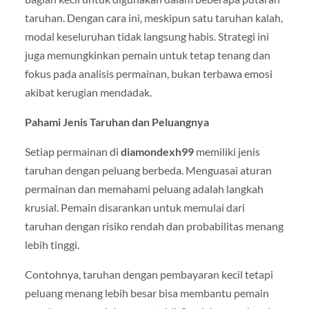
taruhan. Dengan cara ini, meskipun satu taruhan kalah,
modal keseluruhan tidak langsung habis. Strategi ini
juga memungkinkan pemain untuk tetap tenang dan
fokus pada analisis permainan, bukan terbawa emosi
akibat kerugian mendadak.
Pahami Jenis Taruhan dan Peluangnya
Setiap permainan di
diamondexh99
memiliki jenis
taruhan dengan peluang berbeda. Menguasai aturan
permainan dan memahami peluang adalah langkah
krusial. Pemain disarankan untuk memulai dari
taruhan dengan risiko rendah dan probabilitas menang
lebih tinggi.
Contohnya, taruhan dengan pembayaran kecil tetapi
peluang menang lebih besar bisa membantu pemain