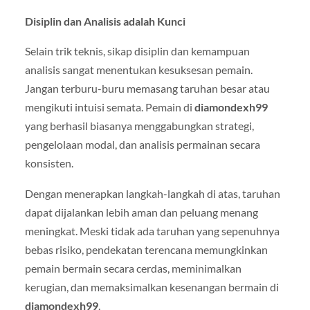
Disiplin dan Analisis adalah Kunci
Selain trik teknis, sikap disiplin dan kemampuan
analisis sangat menentukan kesuksesan pemain.
Jangan terburu-buru memasang taruhan besar atau
mengikuti intuisi semata. Pemain di
diamondexh99
yang berhasil biasanya menggabungkan strategi,
pengelolaan modal, dan analisis permainan secara
konsisten.
Dengan menerapkan langkah-langkah di atas, taruhan
dapat dijalankan lebih aman dan peluang menang
meningkat. Meski tidak ada taruhan yang sepenuhnya
bebas risiko, pendekatan terencana memungkinkan
pemain bermain secara cerdas, meminimalkan
kerugian, dan memaksimalkan kesenangan bermain di
diamondexh99
.