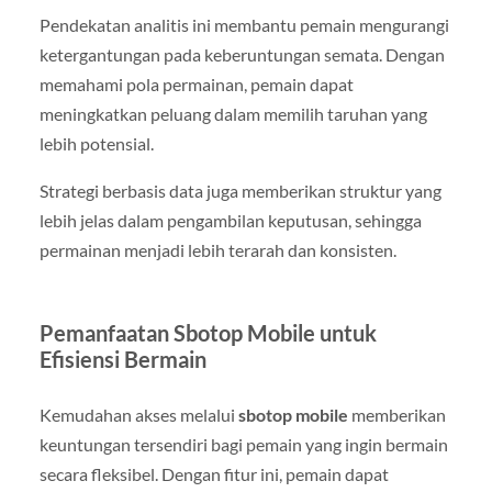
Pendekatan analitis ini membantu pemain mengurangi
ketergantungan pada keberuntungan semata. Dengan
memahami pola permainan, pemain dapat
meningkatkan peluang dalam memilih taruhan yang
lebih potensial.
Strategi berbasis data juga memberikan struktur yang
lebih jelas dalam pengambilan keputusan, sehingga
permainan menjadi lebih terarah dan konsisten.
Pemanfaatan Sbotop Mobile untuk
Efisiensi Bermain
Kemudahan akses melalui
sbotop mobile
memberikan
keuntungan tersendiri bagi pemain yang ingin bermain
secara fleksibel. Dengan fitur ini, pemain dapat