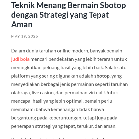
Teknik Menang Bermain Sbotop
dengan Strategi yang Tepat
Aman
MAY 19, 2026
Dalam dunia taruhan online modern, banyak pemain
judi bola
mencari pendekatan yang lebih terarah untuk
meningkatkan peluang hasil yang lebih baik. Salah satu
platform yang sering digunakan adalah
sbotop
, yang
menyediakan berbagai jenis permainan seperti taruhan
olahraga, live casino, dan permainan virtual. Untuk
mencapai hasil yang lebih optimal, pemain perlu
memahami bahwa kemenangan tidak hanya
bergantung pada keberuntungan, tetapi juga pada
penerapan strategi yang tepat, terukur, dan aman.