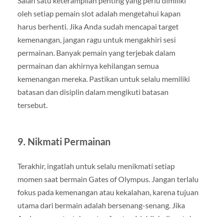
Salah satu keterampilan penting yang perlu dimiliki
oleh setiap pemain slot adalah mengetahui kapan
harus berhenti. Jika Anda sudah mencapai target
kemenangan, jangan ragu untuk mengakhiri sesi
permainan. Banyak pemain yang terjebak dalam
permainan dan akhirnya kehilangan semua
kemenangan mereka. Pastikan untuk selalu memiliki
batasan dan disiplin dalam mengikuti batasan
tersebut.
9. Nikmati Permainan
Terakhir, ingatlah untuk selalu menikmati setiap
momen saat bermain Gates of Olympus. Jangan terlalu
fokus pada kemenangan atau kekalahan, karena tujuan
utama dari bermain adalah bersenang-senang. Jika