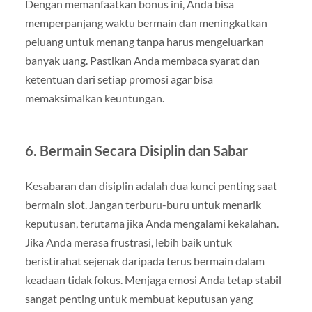
Dengan memanfaatkan bonus ini, Anda bisa
memperpanjang waktu bermain dan meningkatkan
peluang untuk menang tanpa harus mengeluarkan
banyak uang. Pastikan Anda membaca syarat dan
ketentuan dari setiap promosi agar bisa
memaksimalkan keuntungan.
6. Bermain Secara Disiplin dan Sabar
Kesabaran dan disiplin adalah dua kunci penting saat
bermain slot. Jangan terburu-buru untuk menarik
keputusan, terutama jika Anda mengalami kekalahan.
Jika Anda merasa frustrasi, lebih baik untuk
beristirahat sejenak daripada terus bermain dalam
keadaan tidak fokus. Menjaga emosi Anda tetap stabil
sangat penting untuk membuat keputusan yang