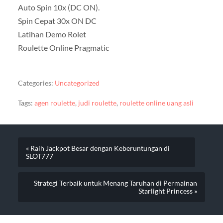
Auto Spin 10x (DC ON).
Spin Cepat 30x ON DC
Latihan Demo Rolet
Roulette Online Pragmatic
Categories:
Uncategorized
Tags:
agen roulette
,
judi roulette
,
roulette online uang asli
« Raih Jackpot Besar dengan Keberuntungan di
SLOT777
Strategi Terbaik untuk Menang Taruhan di Permainan
Starlight Princess »