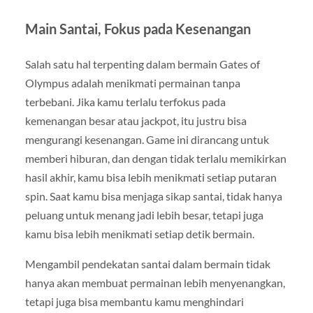
Main Santai, Fokus pada Kesenangan
Salah satu hal terpenting dalam bermain Gates of
Olympus adalah menikmati permainan tanpa
terbebani. Jika kamu terlalu terfokus pada
kemenangan besar atau jackpot, itu justru bisa
mengurangi kesenangan. Game ini dirancang untuk
memberi hiburan, dan dengan tidak terlalu memikirkan
hasil akhir, kamu bisa lebih menikmati setiap putaran
spin. Saat kamu bisa menjaga sikap santai, tidak hanya
peluang untuk menang jadi lebih besar, tetapi juga
kamu bisa lebih menikmati setiap detik bermain.
Mengambil pendekatan santai dalam bermain tidak
hanya akan membuat permainan lebih menyenangkan,
tetapi juga bisa membantu kamu menghindari