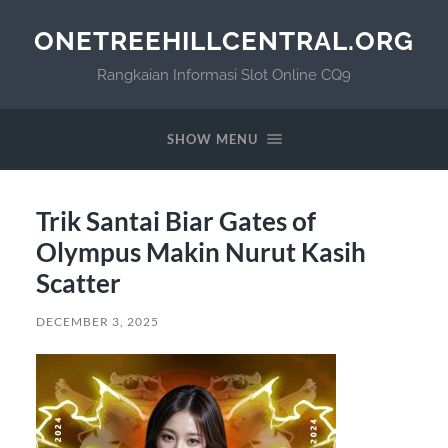
ONETREEHILLCENTRAL.ORG
Rangkaian Informasi Slot Online CQ9
SHOW MENU
Trik Santai Biar Gates of
Olympus Makin Nurut Kasih
Scatter
DECEMBER 3, 2025