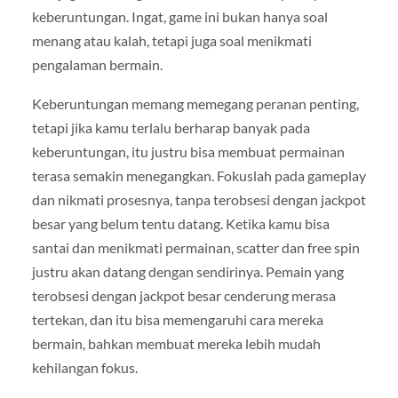
keberuntungan. Ingat, game ini bukan hanya soal
menang atau kalah, tetapi juga soal menikmati
pengalaman bermain.
Keberuntungan memang memegang peranan penting,
tetapi jika kamu terlalu berharap banyak pada
keberuntungan, itu justru bisa membuat permainan
terasa semakin menegangkan. Fokuslah pada gameplay
dan nikmati prosesnya, tanpa terobsesi dengan jackpot
besar yang belum tentu datang. Ketika kamu bisa
santai dan menikmati permainan, scatter dan free spin
justru akan datang dengan sendirinya. Pemain yang
terobsesi dengan jackpot besar cenderung merasa
tertekan, dan itu bisa memengaruhi cara mereka
bermain, bahkan membuat mereka lebih mudah
kehilangan fokus.