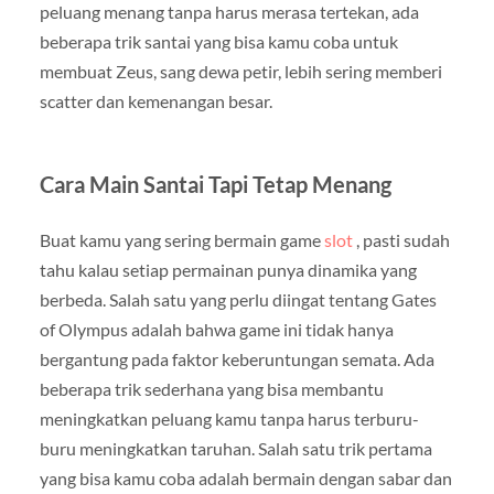
peluang menang tanpa harus merasa tertekan, ada
beberapa trik santai yang bisa kamu coba untuk
membuat Zeus, sang dewa petir, lebih sering memberi
scatter dan kemenangan besar.
Cara Main Santai Tapi Tetap Menang
Buat kamu yang sering bermain game
slot
, pasti sudah
tahu kalau setiap permainan punya dinamika yang
berbeda. Salah satu yang perlu diingat tentang Gates
of Olympus adalah bahwa game ini tidak hanya
bergantung pada faktor keberuntungan semata. Ada
beberapa trik sederhana yang bisa membantu
meningkatkan peluang kamu tanpa harus terburu-
buru meningkatkan taruhan. Salah satu trik pertama
yang bisa kamu coba adalah bermain dengan sabar dan