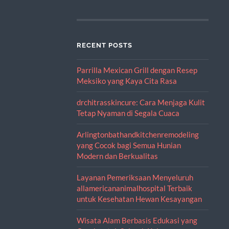
RECENT POSTS
Parrilla Mexican Grill dengan Resep
Meksiko yang Kaya Cita Rasa
drchitrasskincure: Cara Menjaga Kulit
Tetap Nyaman di Segala Cuaca
Arlingtonbathandkitchenremodeling
yang Cocok bagi Semua Hunian
Modern dan Berkualitas
Layanan Pemeriksaan Menyeluruh
allamericananimalhospital Terbaik
untuk Kesehatan Hewan Kesayangan
Wisata Alam Berbasis Edukasi yang