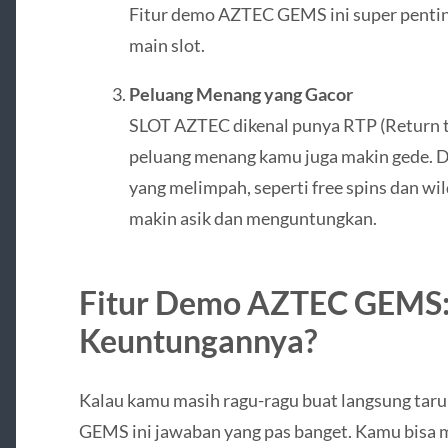
Fitur demo AZTEC GEMS ini super pentin
main slot.
Peluang Menang yang Gacor
SLOT AZTEC dikenal punya RTP (Return to 
peluang menang kamu juga makin gede. D
yang melimpah, seperti free spins dan w
makin asik dan menguntungkan.
Fitur Demo AZTEC GEMS:
Keuntungannya?
Kalau kamu masih ragu-ragu buat langsung tar
GEMS ini jawaban yang pas banget. Kamu bisa mai