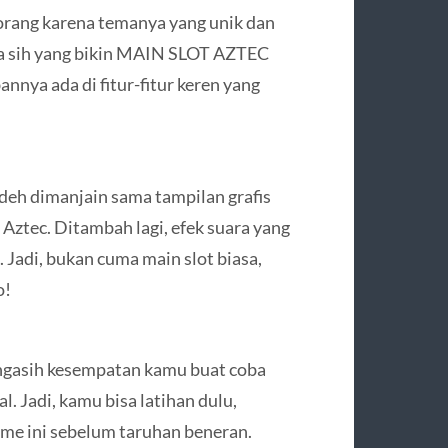
orang karena temanya yang unik dan
pa sih yang bikin MAIN SLOT AZTEC
nnya ada di fitur-fitur keren yang
deh dimanjain sama tampilan grafis
Aztec. Ditambah lagi, efek suara yang
 Jadi, bukan cuma main slot biasa,
o!
ni ngasih kesempatan kamu buat coba
l. Jadi, kamu bisa latihan dulu,
game ini sebelum taruhan beneran.