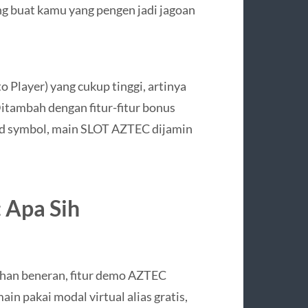
g buat kamu yang pengen jadi jagoan
Player) yang cukup tinggi, artinya
itambah dengan fitur-fitur bonus
ild symbol, main SLOT AZTEC dijamin
 Apa Sih
uhan beneran, fitur demo AZTEC
n pakai modal virtual alias gratis,