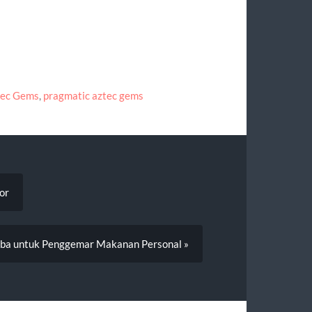
tec Gems
,
pragmatic aztec gems
or
coba untuk Penggemar Makanan Personal »