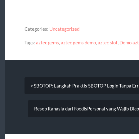
Categories:
Uncategorized
Tags:
aztec gems
,
aztec gems demo
,
aztec slot
,
Demo az
« SBOTOP: Langkah Praktis SBOTOP Login Tanpa Err
Resep Rahasia dari FoodisPersonal yang Wajib Di