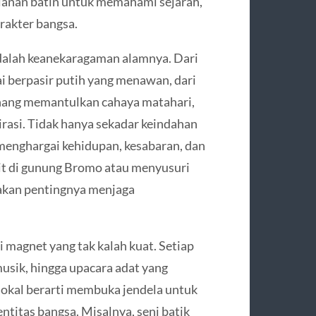
jalanan batin untuk memahami sejarah,
rakter bangsa.
adalah keanekaragaman alamnya. Dari
i berpasir putih yang menawan, dari
enang memantulkan cahaya matahari,
asi. Tidak hanya sekadar keindahan
 menghargai kehidupan, kesabaran, dan
it di gunung Bromo atau menyusuri
akan pentingnya menjaga
 magnet yang tak kalah kuat. Setiap
 musik, hingga upacara adat yang
okal berarti membuka jendela untuk
titas bangsa. Misalnya, seni batik