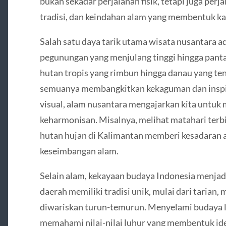
bukan sekadar perjalanan fisik, tetapi juga per
tradisi, dan keindahan alam yang membentuk ka
Salah satu daya tarik utama wisata nusantara 
pegunungan yang menjulang tinggi hingga panta
hutan tropis yang rimbun hingga danau yang t
semuanya membangkitkan kekaguman dan inspir
visual, alam nusantara mengajarkan kita untuk
keharmonisan. Misalnya, melihat matahari terb
hutan hujan di Kalimantan memberi kesadaran 
keseimbangan alam.
Selain alam, kekayaan budaya Indonesia menjadi
daerah memiliki tradisi unik, mulai dari tarian,
diwariskan turun-temurun. Menyelami budaya l
memahami nilai-nilai luhur yang membentuk iden