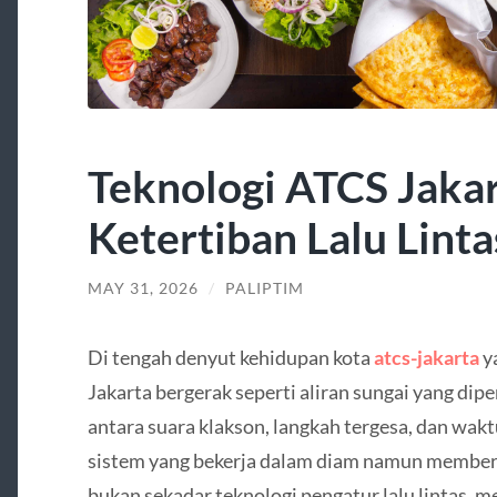
Teknologi ATCS Jaka
Ketertiban Lalu Linta
MAY 31, 2026
/
PALIPTIM
Di tengah denyut kehidupan kota
atcs-jakarta
ya
Jakarta bergerak seperti aliran sungai yang di
antara suara klakson, langkah tergesa, dan wakt
sistem yang bekerja dalam diam namun member
bukan sekadar teknologi pengatur lalu lintas, m