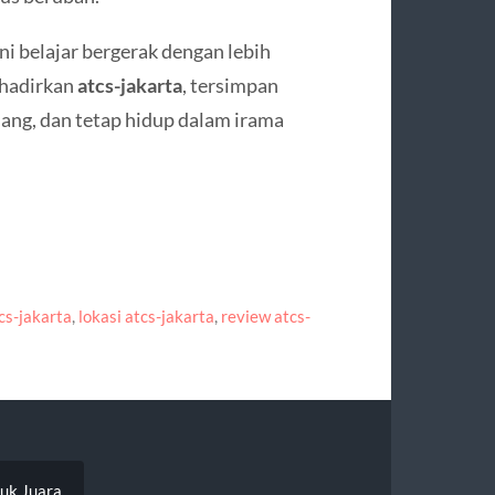
ni belajar bergerak dengan lebih
ihadirkan
atcs-jakarta
, tersimpan
enang, dan tetap hidup dalam irama
cs-jakarta
,
lokasi atcs-jakarta
,
review atcs-
uk Juara