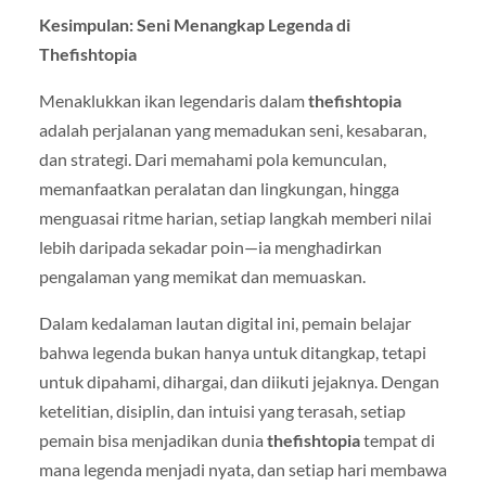
Kesimpulan: Seni Menangkap Legenda di
Thefishtopia
Menaklukkan ikan legendaris dalam
thefishtopia
adalah perjalanan yang memadukan seni, kesabaran,
dan strategi. Dari memahami pola kemunculan,
memanfaatkan peralatan dan lingkungan, hingga
menguasai ritme harian, setiap langkah memberi nilai
lebih daripada sekadar poin—ia menghadirkan
pengalaman yang memikat dan memuaskan.
Dalam kedalaman lautan digital ini, pemain belajar
bahwa legenda bukan hanya untuk ditangkap, tetapi
untuk dipahami, dihargai, dan diikuti jejaknya. Dengan
ketelitian, disiplin, dan intuisi yang terasah, setiap
pemain bisa menjadikan dunia
thefishtopia
tempat di
mana legenda menjadi nyata, dan setiap hari membawa