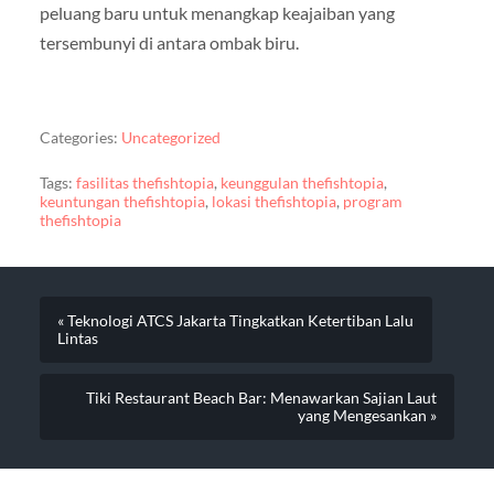
peluang baru untuk menangkap keajaiban yang
tersembunyi di antara ombak biru.
Categories:
Uncategorized
Tags:
fasilitas thefishtopia
,
keunggulan thefishtopia
,
keuntungan thefishtopia
,
lokasi thefishtopia
,
program
thefishtopia
« Teknologi ATCS Jakarta Tingkatkan Ketertiban Lalu
Lintas
Tiki Restaurant Beach Bar: Menawarkan Sajian Laut
yang Mengesankan »